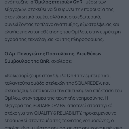
ανάπτυξης,
ο Όμιλος εταιριών
QnR
, μέσω των
εξαγορών, στοχεύει να διευρύνει την παρουσία της
στον ιδιωτικό τομέα, αλλά και στο εξωτερικό,
συνεχίζοντας το πλάνο ανάπτυξης, εξωστρέφειας και
ολικής επανατοποθέτησης του Ομίλου, στην ευρύτερη
αγορά της τεχνολογίας και της πληροφορικής.
Ο Δρ. Παναγιώτης Πασχαλάκης, Διευθύνων
Σύμβουλος της QnR
, σχολίασε:
«Καλωσορίζουμε στον Όμιλο QnR την έμπειρη και
ταλαντούχα ομάδα στελεχών της SQUAREDEV, και
σχεδιάζουμε από κοινού την επιτυχημένη επέκταση του
Ομίλου, στον τομέα της τεχνητής νοημοσύνης. Η
εξαγορά της SQUAREDEV BV, αποτελεί στρατηγικό
στόχο για την QUALITY & RELIABILITY, προκειμένου να
εδραιωθεί στον τομέα της τεχνητής νοημοσύνης, ο
οποίος είναι υψίστης σημασίας στο σημερινό ψηφιακό