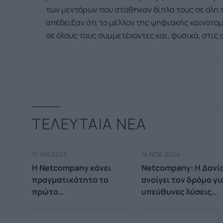
των μεντόρων που στάθηκαν δίπλα τους σε όλη 
απέδειξαν ότι το μέλλον της ψηφιακής καινοτο
σε όλους τους συμμετέχοντες και, φυσικά, στις
ΤΕΛΕΥΤΑΙΑ ΝΕΑ
17 ΙΑΝ 2025
14 ΝΟΕ 2024
Η Netcompany κάνει
Netcompany: Η Δανί
πραγματικότητα το
ανοίγει τον δρόμο γι
πρώτο
υπεύθυνες λύσεις
διαπανεπιστημιακό
Τεχνητής Νοημοσύν
Hackathon στη
στην Ευρώπη