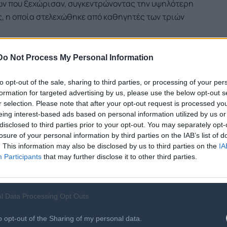
ων που ξεχώρισαν, συγκεντρώνοντας την υψηλότερη
ς, η οποία στελεχώθηκε από καθηγητές των τριών
Do Not Process My Personal Information
ey Jolt» από το Πανεπιστήμιο Μακεδονίας, για εφαρμογή η
σουν σε φυσική γλώσσα με τον προηγμένο ταξιδιωτικό
to opt-out of the sale, sharing to third parties, or processing of your per
 ταξίδι τους ευκολότερα από ποτέ.
formation for targeted advertising by us, please use the below opt-out s
r selection. Please note that after your opt-out request is processed y
Sweets» από το Αριστοτέλειο Πανεπιστήμιο Θεσσαλονίκης
eing interest-based ads based on personal information utilized by us or
εύει στην επίλυση του προβλήματος της στάθμευσης στη
disclosed to third parties prior to your opt-out. You may separately opt-
λο τον κόσμο.
losure of your personal information by third parties on the IAB’s list of
. This information may also be disclosed by us to third parties on the
IA
TechLabs» από το Διεθνές Πανεπιστήμιο Θεσσαλονίκης
Participants
that may further disclose it to other third parties.
επιτρέπει σε οργανισμούς, επιχειρήσεις και πολίτες να το
 να αποκτήσουν ασφαλή, εύκολη και γρήγορη πρόσβαση στις
l Data Processing Opt Outs
o opt-out of the Sharing of my personal data.
ος της
Netcompany
-
Intrasoft
δήλωσε σχετικά:
«Νιώθουμε