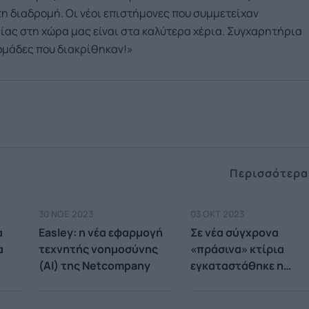
τη διαδρομή. Οι νέοι επιστήμονες που συμμετείχαν
μίας στη χώρα μας είναι στα καλύτερα χέρια. Συγχαρητήρια
 ομάδες που διακρίθηκαν!»
Περισσότερα
30 ΝΟΕ 2023
03 ΟΚΤ 2023
α
Easley: η νέα εφαρμογή
Σε νέα σύγχρονα
α
τεχνητής νοημοσύνης
«πράσινα» κτίρια
(AI) της Netcompany
εγκαταστάθηκε η
ης
Netcompany-Intrasof