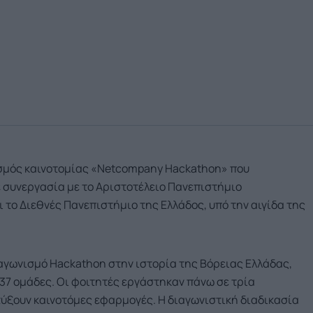
ισμός καινοτομίας «Netcompany Hackathon» που
 συνεργασία με το Αριστοτέλειο Πανεπιστήμιο
 το Διεθνές Πανεπιστήμιο της Ελλάδος, υπό την αιγίδα της
αγωνισμό Hackathon στην ιστορία της Βόρειας Ελλάδας,
 37 ομάδες. Οι φοιτητές εργάστηκαν πάνω σε τρία
πτύξουν καινοτόμες εφαρμογές. Η διαγωνιστική διαδικασία