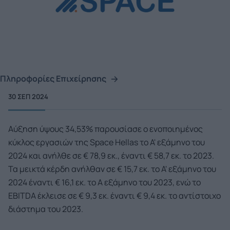
Πληροφορίες Επιχείρησης
30 ΣΕΠ 2024
Αύξηση ύψους 34,53% παρουσίασε ο ενοποιημένος
κύκλος εργασιών της Space Hellas το Α' εξάμηνο του
2024 και ανήλθε σε € 78,9 εκ., έναντι € 58,7 εκ. το 2023.
Τα μεικτά κέρδη ανήλθαν σε € 15,7 εκ. το Α' εξάμηνο του
2024 έναντι € 16,1 εκ. το Α εξάμηνο του 2023, ενώ το
EBITDA έκλεισε σε € 9,3 εκ. έναντι € 9,4 εκ. το αντίστοιχο
διάστημα του 2023.