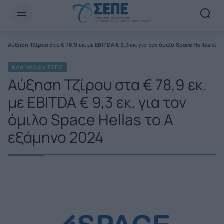
Newsletter Email*
Αύξηση Τζίρου στα € 78,9 εκ. με EBITDA € 9,3 εκ. για τον όμιλο Space Hellas το
Νέα Μελών ΣΕΠΕ
Αύξηση Τζίρου στα € 78,9 εκ.
με EBITDA € 9,3 εκ. για τον
όμιλο Space Hellas το Α
εξάμηνο 2024