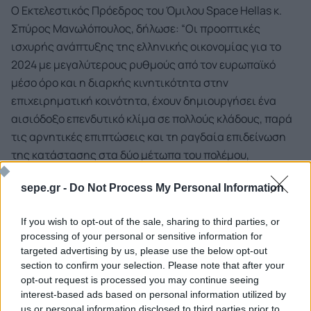
Ο Εκτελεστικός Πρόεδρος του Όμιλου Space Hellas κ.
Σπύρος Μανωλόπουλος, δήλωσε: “Οι προοπτικές
ισχυρής ανάπτυξης της ελληνικής οικονομίας για το
2024 με μεγαλύτερους ρυθμούς από τον ευρωπαϊκό
μέσο όρο και η διαρκής κινητικότητα στην
επιχειρηματική κοινότητα, έχουν δημιουργήσει ένα
αισιόδοξο επενδυτικό κλίμα σε πολλούς κλάδους, παρά
τις αρνητικές επιπτώσεις και τη ραγδαία επιδείνωση
της κατάστασης στα δύο μέτωπα του πολέμου,
Ουκρανία και Μέση Ανατολή. Ο χώρος της τεχνολογίας
sepe.gr -
Do Not Process My Personal Information
αποτελεί ένα σημαντικό εργαλείο επιτάχυνσης των
επενδυτικών πλάνων, πράγμα που αποτυπώνεται στην
If you wish to opt-out of the sale, sharing to third parties, or
αύξηση του κύκλου εργασιών σε όλες σχεδόν τις
processing of your personal or sensitive information for
εταιρείες που δραστηριοποιούνται στις τεχνολογίες
targeted advertising by us, please use the below opt-out
ΤΠΕ. Ταυτόχρονα, υπάρχουν και αρνητικά στοιχεία που
section to confirm your selection. Please note that after your
επηρεάζουν την κερδοφορία των εταιριών όπως, το
opt-out request is processed you may continue seeing
interest-based ads based on personal information utilized by
υψηλό κόστους δανεισμού, οι έντονες πληθωριστικές
us or personal information disclosed to third parties prior to