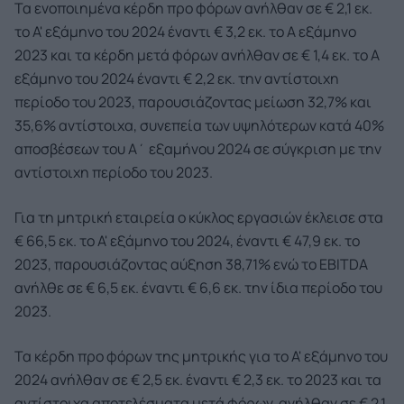
Τα ενοποιημένα κέρδη προ φόρων ανήλθαν σε € 2,1 εκ.
το Α' εξάμηνο του 2024 έναντι € 3,2 εκ. το Α εξάμηνο
2023 και τα κέρδη μετά φόρων ανήλθαν σε € 1,4 εκ. το Α
εξάμηνο του 2024 έναντι € 2,2 εκ. την αντίστοιχη
περίοδο του 2023, παρουσιάζοντας μείωση 32,7% και
35,6% αντίστοιχα, συνεπεία των υψηλότερων κατά 40%
αποσβέσεων του Α΄ εξαμήνου 2024 σε σύγκριση με την
αντίστοιχη περίοδο του 2023.
Για τη μητρική εταιρεία ο κύκλος εργασιών έκλεισε στα
€ 66,5 εκ. το Α' εξάμηνο του 2024, έναντι € 47,9 εκ. το
2023, παρουσιάζοντας αύξηση 38,71% ενώ το EBITDA
ανήλθε σε € 6,5 εκ. έναντι € 6,6 εκ. την ίδια περίοδο του
2023.
Τα κέρδη προ φόρων της μητρικής για το Α' εξάμηνο του
2024 ανήλθαν σε € 2,5 εκ. έναντι € 2,3 εκ. το 2023 και τα
αντίστοιχα αποτελέσματα μετά φόρων, ανήλθαν σε € 2,1