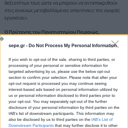
δεξιοτήτων τους ώστε να μπορούν να ανταποκριθούν
στις συνεχώς μεταβαλλόμενες απαιτήσεις της αγοράς
εργασίας».
Ο Πρύτανης του Πανεπιστημίου Πειραιώς,
Καθηγητής Μιχαήλ Σφακιανάκης
ανέφερε: «Το
sepe.gr -
Do Not Process My Personal Information
Πανεπιστήμιο Πειραιώς ακολουθεί στοχευμένες
στρατηγικές εξωστρέφειας και δικτύωσης με
If you wish to opt-out of the sale, sharing to third parties, or
επιχειρήσεις, ηγέτες στο χώρο τους, ώστε να
processing of your personal or sensitive information for
εδραιώσουμε ισχυρές προοπτικές απορρόφησης των
targeted advertising by us, please use the below opt-out
φοιτητών και αποφοίτων μας στην αγορά εργασίας. Η
section to confirm your selection. Please note that after your
συνεργασία αυτή διευκολύνει τη δημιουργία διαύλων
opt-out request is processed you may continue seeing
interest-based ads based on personal information utilized by
διασύνδεσης των φορέων που παράγουν γνώση με
us or personal information disclosed to third parties prior to
εκείνους που δημιουργούν θέσεις εργασίας, προωθεί
your opt-out. You may separately opt-out of the further
προγράμματα εκπαίδευσης που συμβάλλουν στην
disclosure of your personal information by third parties on the
αναβάθμιση των δεξιοτήτων των φοιτητών μας και
IAB’s list of downstream participants. This information may
also be disclosed by us to third parties on the
IAB’s List of
δημιουργεί ασφαλείς και ευνοϊκές επαγγελματικές
Downstream Participants
that may further disclose it to other