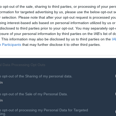
ι του καταλόγου του
Disney+,
των ταινιών της
Warner
Bros
to opt-out of the sale, sharing to third parties, or processing of your per
ια ποικιλία ελληνικών ντοκιμαντέρ που πρόσφατα
formation for targeted advertising by us, please use the below opt-out s
πρόσβαση στο
ERTflix
app, αλλά και σε μοναδικούς τίτλους
r selection. Please note that after your opt-out request is processed y
νώ φιλοξενεί και το
“
Milky
Way
”
τη βραβευμένη τηλεοπτική
eing interest-based ads based on personal information utilized by us or
disclosed to third parties prior to your opt-out. You may separately opt-
losure of your personal information by third parties on the IAB’s list of
. This information may also be disclosed by us to third parties on the
IA
πολαύσουν από το υποψήφιο για 8 βραβεία Όσκαρ «Barbie»
Participants
that may further disclose it to other third parties.
g Dead» και «Τhe Bear» στο Disney+, το καθηλωτικό
μένο «The Architect» από το Viaplay, καθώς και τα «Game
υ έγραψαν ιστορία. Το Vodafone TV συγκεντρώνει τους
l Data Processing Opt Outs
άθε χρόνο αποσπούν σημαντικές διακρίσεις για το
o opt-out of the Sharing of my personal data.
φαίρες, τα Όσκαρ, τα Sag Awards αλλά και τα βραβεία
In
o opt-out of the Sale of my Personal Data.
ι τίτλους υψηλής ποιότητας μπορούν να τους αναζητήσουν
In
εται συνεχώς μέσα από νέες και αποκλειστικές στρατηγικές
to opt-out of processing my Personal Data for Targeted
ing.