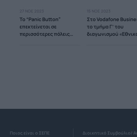
εμπειρία τεχνολογία
27 ΝΟΕ 2023
15 ΝΟΕ 2023
To “Panic Button”
Στο Vodafone Busine
επεκτείνεται σε
το τμήμα Γ’ του
περισσότερες πόλεις
διαγωνισμού «Εθνικ
ανά την Ελλάδα
Δίκτυο Τηλεϊατρικής
(ΕΔΙΤ)» του
Υπουργείου Υγείας
Ποιος είναι ο ΣΕΠΕ
Διοικητικό Συμβούλιο/ 