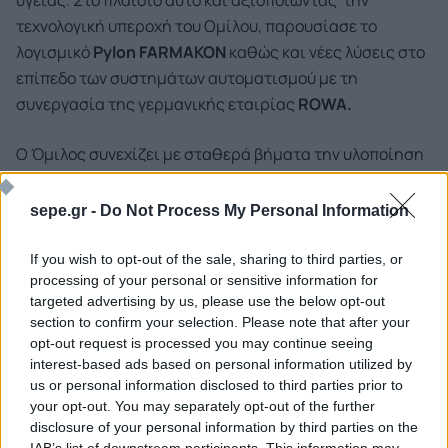
υγείας. Στο πλαίσιο αυτό και αξιοποιώντας την
τεχνολογική υπεροχή του Ομίλου, παρουσίασε το
λογισμικό
Pylon
FARMAKON
καθώς και νέες λύσεις στο
επίπεδο των συστημάτων αυτοματισμού με τη
συνεργασία της γερμανικής εταιρίας
ROWA
.
Ο Όμιλος συνεχίζει με σταθερά βήματα την υλοποίηση
τεχνολογικών & επιχειρηματικών συνεργασιών με στόχο
την αύξηση των μεριδίων αγοράς και του συνόλου των
sepe.gr -
Do Not Process My Personal Information
χρηματοοικονομικών μεγεθών του. Στρατηγικός στόχος
της διοίκησης της ΕPSILON NET παραμένει η παραγωγή
If you wish to opt-out of the sale, sharing to third parties, or
processing of your personal or sensitive information for
αξίας για το προσωπικό , τους συνεργάτες και τους
targeted advertising by us, please use the below opt-out
μετόχους του Ομίλου, ως ο μεγαλύτερος φορέας
section to confirm your selection. Please note that after your
Business Software & Technology Solutions
στην
opt-out request is processed you may continue seeing
Ελλάδα.
interest-based ads based on personal information utilized by
us or personal information disclosed to third parties prior to
your opt-out. You may separately opt-out of the further
disclosure of your personal information by third parties on the