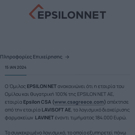
Πληροφορίες Επιχείρησης
15 ΙΑΝ 2024
O Όμιλος
EPSILON NET
ανακοινώνει ότι η εταιρία του
Ομίλου και θυγατρική 100% της EPSILON NET AE,
εταιρία
Epsilon CSA (
www.csagreece.com
)
απέκτησε
από την εταιρία
L
AVISOFT
AE
, το λογισμικό διαχείρισης
φαρμακείων
L
AVINET
έναντι τιμήματος 184.000 Ευρώ.
Το συγκεκριμένο λογισμικό, το οποίο εξυπηρετεί πάνω