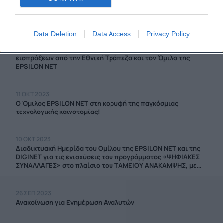
στον τομέα της Τεχνολογίας, 1η θέση στα Best Workplaces
in Technology 2023
Data Deletion
Data Access
Privacy Policy
16 ΟΚΤ 2023
Epsilon Pay: η νέα υπηρεσία ολοκληρωμένης διαχείρισης
εισπράξεων από την Εθνική Τράπεζα και τον Όμιλο της
EPSILON NET
11 ΟΚΤ 2023
Ο Όμιλος EPSILON NET στη κορυφή της παγκόσμιας
τεχνολογικής καινοτομίας!
10 ΟΚΤ 2023
Διαδικτυακή Ημερίδα του Ομίλου της EPSILON NET και της
DIGINET για τις ενισχύσεις του προγράμματος «ΨΗΦΙΑΚΕΣ
ΣΥΝΑΛΛΑΓΕΣ» στο πλαίσιο του ΤΑΜΕΙΟΥ ΑΝΑΚΑΜΨΗΣ, με
χορηγό την NBG Pay
26 ΣΕΠ 2023
Ανακοίνωση για Ενημέρωση Αναλυτών