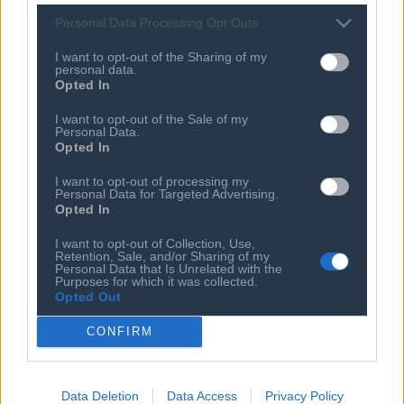
27 ΝΟΕ 2023
Personal Data Processing Opt Outs
Η Samsung Electronics κατατάσσεται ανάμεσα στις πέντε
καλύτερες εμπορικές μάρκες παγκοσμίως σύμφωνα με την
I want to opt-out of the Sharing of my
Έκθεση 2023 της Interbrand
personal data.
Opted In
16 ΝΟΕ 2023
I want to opt-out of the Sale of my
Προϊόντα της Samsung λαμβάνουν βραβεία καινοτομίας
Personal Data.
στο πρόγραμμα CES Innovation Awards 2024
Opted In
I want to opt-out of processing my
Personal Data for Targeted Advertising.
15 ΝΟΕ 2023
Opted In
Προϊόντα της Samsung λαμβάνουν βραβεία καινοτομίας
στο πρόγραμμα CES Innovation Awards 2024
I want to opt-out of Collection, Use,
Retention, Sale, and/or Sharing of my
Personal Data that Is Unrelated with the
Purposes for which it was collected.
Opted Out
CONFIRM
Data Deletion
Data Access
Privacy Policy