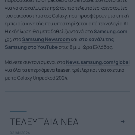
παρουσιάσει το Unpacked στο San Jose. Συντονιστείτε
για να ανακαλύψετε πρώτοι τις τελευταίες καινοτομίες
του οικοσυστήματος Galaxy, που προσφέρουν μια επική
εμπειρία κινητής που υποστηρίζεται από τεχνολογία AI.
Η εκδήλωση θα μεταδοθεί ζωντανά στο
Samsung.com
/
gr
, στο
Samsung Newsroom
και
στο κανάλι της
Samsung στο YouTube
στις 8 μ.μ. ώρα Ελλάδας.
Μείνετε συντονισμένοι στο
News.samsung.com/global
για όλα τα επερχόμενα teaser, τρέιλερ και νέα σχετικά
με το Galaxy Unpacked 2024.
ΤΕΛΕΥΤΑΙΑ ΝΕΑ
02 ΙΑΝ 2024