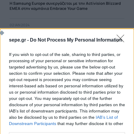
Η Samsung Europe συνεργάζεται με την Activision Blizzard
EMEA στην καμπάνια Embrace Your Game
02 ΙΑΝ 2024
Περισσότερες από κάθε προηγούμενη χρονιά οι Startups
του C-Lab που θα παρουσιάσει η Samsung στη CES 2024
sepe.gr -
Do Not Process My Personal Information
20 ΔΕΚ 2023
If you wish to opt-out of the sale, sharing to third parties, or
Η Samsung Electronics Hellas ήταν και φέτος Χρυσός
processing of your personal or sensitive information for
Χορηγός του Digital Economy Forum 2023
targeted advertising by us, please use the below opt-out
section to confirm your selection. Please note that after your
04 ΔΕΚ 2023
opt-out request is processed you may continue seeing
Η Samsung φέρνει στην τηλεόραση The Frame, έργα του
interest-based ads based on personal information utilized by
θρυλικού καλλιτέχνη Keith Haring
us or personal information disclosed to third parties prior to
your opt-out. You may separately opt-out of the further
disclosure of your personal information by third parties on the
01 ΔΕΚ 2023
IAB’s list of downstream participants. This information may
Ολοκληρώθηκε το εκπαιδευτικό πρόγραμμα «Solve for
Tomorrow - Στρατηγική και Ψηφιακό Μάρκετινγκ» της
also be disclosed by us to third parties on the
IAB’s List of
Samsung Electronics Hellas
Downstream Participants
that may further disclose it to other
third parties.