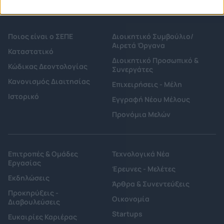
Ποιος είναι ο ΣΕΠΕ
Διοικητικό Συμβούλιο/
Αιρετά Όργανα
Καταστατικό
Διοικητικό Προσωπικό &
Κώδικας Δεοντολογίας
Συνεργάτες
Κανονισμός Διαιτησίας
Επιχειρήσεις - Μέλη
Ιστορικό
Εγγραφή Νέου Μέλους
Προνόμια Μελών
Επιτροπές & Ομάδες
Τεχνολογικά Νέα
Εργασίας
Έρευνες - Μελέτες
Εκδηλώσεις
Άρθρα & Συνεντεύξεις
Προκηρύξεις -
Οικονομία
Διαβουλεύσεις
Startups
Ευκαιρίες Καριέρας