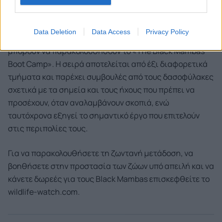
όπου κι αν βρίσκονται εκείνοι.
Οι Εικονικοί Δασοφύλακες που επιθυμούν να μάθουν
Data Deletion
Data Access
Privacy Policy
περισσότερα για τα σημάδια της λαθροθηρίας
μπορούν να παρακολουθήσουν το «The Black Mambas
Boot Camp». Η σειρά αποτελείται από έξι διαφορετικά
τμήματα και παρέχει συμβουλές από τους δασοφύλακες
σχετικά με τα σημεία και τους ήχους που πρέπει να
προσέχουν, όταν αναλαμβάνουν σκοπιά, ενώ
ταυτόχρονα εξηγεί το σημαντικό έργο που επιτελούν
στις περιπολίες τους.
Για να παρακολουθήσετε τη ζωντανή μετάδοση, να
βοηθήσετε στην προστασία των ζώων υπό απειλή και να
κάνετε δωρεές για τους Black Mambas επισκεφθείτε το
wildlife-watch.com.