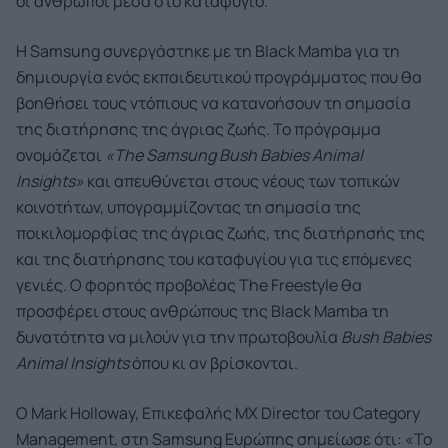
οι άνθρωποι μέσα στο καταφύγιο.
Η Samsung συνεργάστηκε με τη Black Mamba για τη
δημιουργία ενός εκπαιδευτικού προγράμματος που θα
βοηθήσει τους ντόπιους να κατανοήσουν τη σημασία
της διατήρησης της άγριας ζωής. Το πρόγραμμα
ονομάζεται
«
The
Samsung
Bush
Babies
Animal
Insights
»
και απευθύνεται στους νέους των τοπικών
κοινοτήτων, υπογραμμίζοντας τη σημασία της
ποικιλομορφίας της άγριας ζωής, της διατήρησής της
και της διατήρησης του καταφυγίου για τις επόμενες
γενιές. Ο φορητός προβολέας The Freestyle θα
προσφέρει στους ανθρώπους της Black Mamba τη
δυνατότητα να μιλούν για την πρωτοβουλία
Bush
Babies
Animal
Insights
όπου κι αν βρίσκονται.
Ο Mark Holloway, Επικεφαλής MX Director του Category
Management, στη Samsung Ευρώπης σημείωσε ότι: «Το