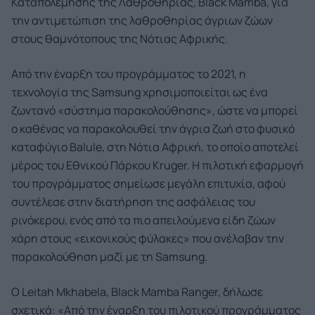
Καταπολέμησης της Λαθροθηρίας, Black Mamba, για
την αντιμετώπιση της λαθροθηρίας άγριων ζώων
στους θαμνότοπους της Νότιας Αφρικής.
Από την έναρξη του προγράμματος το 2021, η
τεχνολογία της Samsung χρησιμοποιείται ως ένα
ζωντανό «σύστημα παρακολούθησης», ώστε να μπορεί
ο καθένας να παρακολουθεί την άγρια ζωή στο φυσικό
καταφύγιο Balule, στη Νότια Αφρική, το οποίο αποτελεί
μέρος του Εθνικού Πάρκου Kruger. Η πιλοτική εφαρμογή
του προγράμματος σημείωσε μεγάλη επιτυχία, αφού
συντέλεσε στην διατήρηση της ασφάλειας του
ρινόκερου, ενός από τα πιο απειλούμενα είδη ζώων
χάρη στους «εικονικούς φύλακες» που ανέλαβαν την
παρακολούθηση μαζί με τη Samsung.
Ο Leitah Mkhabela, Black Mamba Ranger, δήλωσε
σχετικά: «Από την έναρξη του πιλοτικού προγράμματος