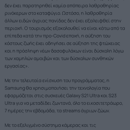
δεν έχει παρατηρηθεί καμία απόπειρα λαθροθηρίας
ρινόκερων στο καταφύγιο. Ωστόσο, η λαθροθηρία
άλλων ειδών άγριας πανίδας δεν έχει εξαλειφθεί στην
περιοχή. Ο τουρισμός εξακολουθεί να είναι κάτω από τα
επίπεδα κατά την προ-Covid εποχή, η αύξηση του
κόστους ζωής έχει οδηγήσει σε αύξηση της φτώχειας
και η πρόσληψη νέων δασοφυλάκων είναι δύσκολη λόγω
των χαμηλών αμοιβών και των δύσκολων συνθηκών
εργασίας».
Με την τελευταία ενίσχυση του προγράμματος, η
Samsung θα χρησιμοποιήσει την τεχνολογία που
εφαρμόζεται στις συσκευές Galaxy S21 Ultra και S23
Ultra για να μεταδίδει ζωντανά, όλο το εικοσιτετράωρο,
7 ημέρες την εβδομάδα, τα streams άγριων ζώων.
Με το εξελιγμένο σύστημα κάμερας και τις