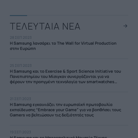
ΤΕΛΕΥΤΑΙΑ ΝΕΑ
28 ΣΕΠ 2023
Η Samsung λανσάρει το The Wall for Virtual Production
στην Ευρώπη
25 ΣΕΠ 2023
Η Samsung και το Exercise & Sport Science Initiative του
Πανεπιστημίου του Μίσιγκαν συνεργάζονται για να
φέρουν την προηγμένη τεχνολογία των smartwatches
στους δρομείς
21 ΣΕΠ 2023
Η Samsung εγκαινιάζει την ευρωπαϊκή πρωτοβουλία
εκπαίδευσης “Embrace your Game” για να βοηθήσει τους
Gamers να βελτιώσουν τις δεξιότητές τους
19 ΣΕΠ 2023
Η Samsung και το Μητροπολιτικό Μουσείο Τέχνης