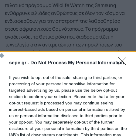
πιλοτικό πρόγραμμα Wildlife Watch της Samsung
ενθάρρυνε χιλιάδες ανθρώπους σε όλον τον κόσμο να
ενδιαφερθούν για την αποτροπή της λαθροθηρίας
στους αφρικανικούς θαμνότοπους. Το πρόγραμμα
αναδεικνύει το θετικό ρόλο που διαδραματίζει η
τεχνολογία στην αντιμετώπιση των προκλήσεων του
πραγματικού κόσμου. Για τη φετινή Παγκόσμια Ημέρα
των Ζώων και όχι μόνο, η Samsung επιθυμεί να
sepe.gr -
Do Not Process My Personal Information
συνεχίσει να ευαισθητοποιεί τους ανθρώπους για τη
σημασία της διατήρησης της άγριας ζωής και τους
If you wish to opt-out of the sale, sharing to third parties, or
ενθαρρύνει να υποστηρίξουν τον αγώνα της Black
processing of your personal or sensitive information for
targeted advertising by us, please use the below opt-out
Mamba για την προστασία της φύσης».
section to confirm your selection. Please note that after your
opt-out request is processed you may continue seeing
Φέτος, καλούνται όλοι να κάνουν τη δική τους «Σκοπιά»
interest-based ads based on personal information utilized by
και να γίνουν ένας εικονικός δασοφύλακας,
us or personal information disclosed to third parties prior to
your opt-out. You may separately opt-out of the further
συμβάλλοντας στην προστασία των απειλούμενων ζώων
disclosure of your personal information by third parties on the
από τη λαθροθηρία. Μπορούν να παρακολουθούν τα
IAB’s list of downstream participants. This information may