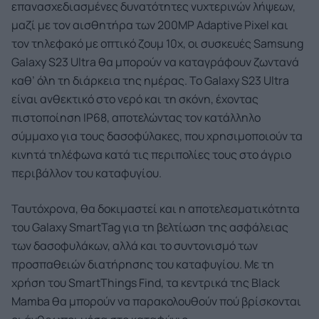
επανασχεδιασμένες δυνατότητες νυχτερινών λήψεων,
μαζί με τον αισθητήρα των 200MP Adaptive Pixel και
τον τηλεφακό με οπτικό ζουμ 10x, οι συσκευές Samsung
Galaxy S23 Ultra θα μπορούν να καταγράφουν ζωντανά
καθ’ όλη τη διάρκεια της ημέρας. Το Galaxy S23 Ultra
είναι ανθεκτικό στο νερό και τη σκόνη, έχοντας
πιστοποίηση IP68, αποτελώντας τον κατάλληλο
σύμμαχο για τους δασοφύλακες, που χρησιμοποιούν τα
κινητά τηλέφωνα κατά τις περιπολίες τους στο άγριο
περιβάλλον του καταφυγίου.
Ταυτόχρονα, θα δοκιμαστεί και η αποτελεσματικότητα
του Galaxy SmartTag για τη βελτίωση της ασφάλειας
των δασοφυλάκων, αλλά και το συντονισμό των
προσπαθειών διατήρησης του καταφυγίου. Με τη
χρήση του SmartThings Find, τα κεντρικά της Black
Mamba θα μπορούν να παρακολουθούν πού βρίσκονται