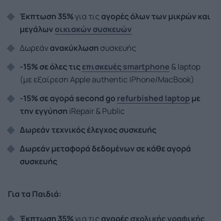
Έκπτωση 35%
για τις
αγορές όλων των μικρών και
μεγάλων
οικιακών συσκευών
Δωρεάν
ανακύκλωση
συσκευής
-15%
σε όλες τις
επισκευές
smartphone
& laptop
(με εξαίρεση Apple authentic iPhone/MacBook)
-15% σε αγορά second go
refurbished laptop
με
την εγγύηση
iRepair & Public
Δωρεάν τεχνικός έλεγχος συσκευής
Δωρεάν μεταφορά δεδομένων σε κάθε αγορά
συσκευής
Για τα Παιδιά:
Έκπτωση 35%
για τις
αγορές
σχολικής γραφικής