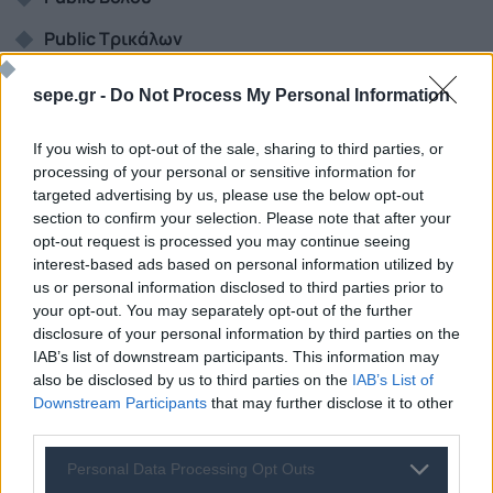
Public Τρικάλων
iRepair
Λάρισας για τις σχετικές υπηρεσίες
sepe.gr -
Do Not Process My Personal Information
If you wish to opt-out of the sale, sharing to third parties, or
Πρωταρχικός στόχος των
Public
είναι να συμβάλλουν
processing of your personal or sensitive information for
στην τεράστια προσπάθεια για την αποκατάσταση των
targeted advertising by us, please use the below opt-out
περιοχών και την επανεκκίνηση της ομαλής
section to confirm your selection. Please note that after your
οικογενειακής ζωής.
opt-out request is processed you may continue seeing
interest-based ads based on personal information utilized by
us or personal information disclosed to third parties prior to
Επιπρόσθετα, με αίσθημα αλληλεγγύης, τα Public
your opt-out. You may separately opt-out of the further
προχώρησαν ήδη στην δωρεά
165 τεμαχίων σε αντλίες,
disclosure of your personal information by third parties on the
πιεστικά και πλυστικά μηχανήματα
, μέσω του
IAB’s list of downstream participants. This information may
συντονισμού του
Μη Κερδοσκοπικού Σωματείου
also be disclosed by us to third parties on the
IAB’s List of
Downstream Participants
that may further disclose it to other
«ΔΕΣΜΟΣ»
,
για τις ανάγκες καθαρισμού των περιοχών.
third parties.
Παράλληλα, από την πρώτη στιγμή έχουν προχωρήσει
στην παροχή φιαλών νερού στον τοπικό πληθυσμό μέσω
Personal Data Processing Opt Outs