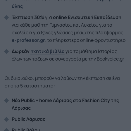
ύλης
Έκπτωση 30%
για
online
Ενισχυτική Εκπαίδευση
για κάθε μαθητή Γυμνασίου και Λυκείου για το
σχολείο ή για ξένες γλώσσες μέσω της πλατφόρμας
e-professor.gr
, το πληρέστερο online φροντιστήριο
Δωρεάν
ηχητικά βιβλία
για το μάθημα Ιστορίας
όλων των τάξεων σε συνεργασία με την Bookvoice.gr
Οι δικαιούχοι μπορούν να λάβουν την έκπτωση σε ένα
από τα 5 καταστήματα:
Νέο Public + home Λάρισας στο Fashion City της
Λάρισας
Public Λάρισας
Public Βόλου