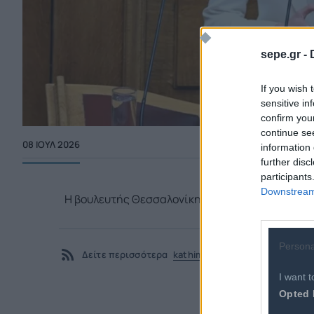
sepe.gr -
If you wish 
sensitive in
confirm you
continue se
08 ΙΟΥΛ 2026
information 
further disc
participants
Downstream 
Η βουλευτής Θεσσαλονίκης ενημέρωσε τηλεφων
Persona
Δείτε περισσότερα
kathimerini.gr - Πολιτική
I want t
Opted 