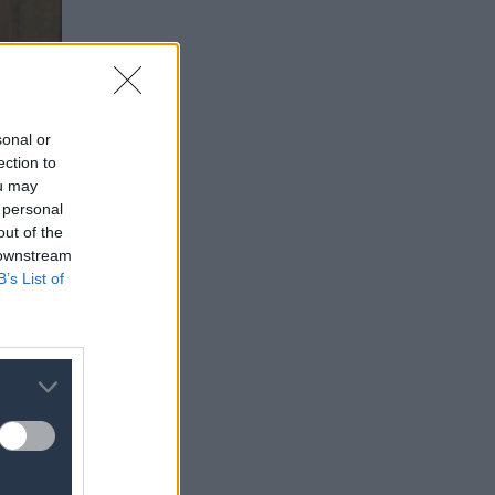
sonal or
ection to
ou may
 personal
out of the
 downstream
B’s List of