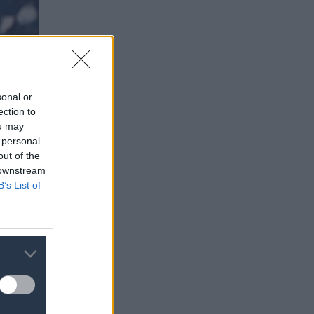
sonal or
ection to
ou may
 personal
out of the
 downstream
B’s List of