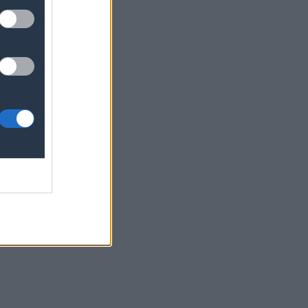
ερα
μόσυνο
θάνατο
η
 θέση