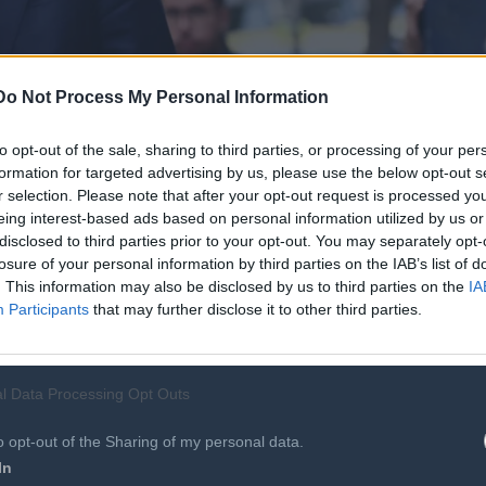
Do Not Process My Personal Information
to opt-out of the sale, sharing to third parties, or processing of your per
formation for targeted advertising by us, please use the below opt-out s
r selection. Please note that after your opt-out request is processed y
eing interest-based ads based on personal information utilized by us or
disclosed to third parties prior to your opt-out. You may separately opt-
losure of your personal information by third parties on the IAB’s list of
. This information may also be disclosed by us to third parties on the
IA
αι το ΠΑΣΟΚ λόγω όσων συνέβησαν στον ΣΥΡΙΖΑ», ανέφερε ο
Participants
that may further disclose it to other third parties.
l Data Processing Opt Outs
o opt-out of the Sharing of my personal data.
In