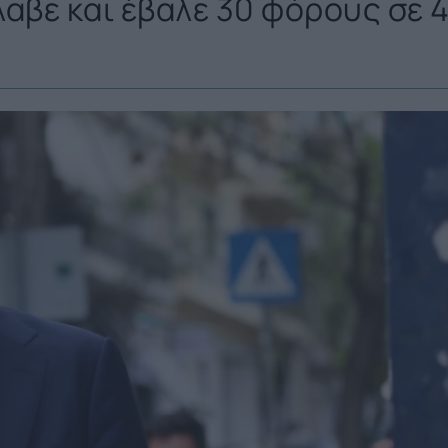
αβε και έβαλε 30 φόρους σε 