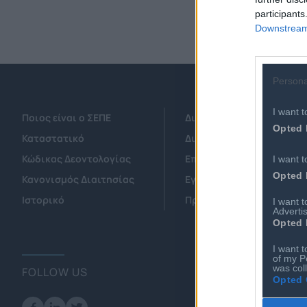
participants
Downstream 
Persona
I want t
Ποιος είναι ο ΣΕΠΕ
Διοικητικό Συμβούλιο/ 
Opted 
Καταστατικό
Διοικητικό Προσωπικό &
Κώδικας Δεοντολογίας
Επιχειρήσεις - Μέλη
I want t
Opted 
Κανονισμός Διαιτησίας
Εγγραφή Νέου Μέλους
Ιστορικό
Προνόμια Μελών
I want 
Advertis
Opted 
I want t
of my P
was col
FOLLOW US
Opted 