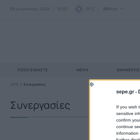
Αθήνα
08 Αυγούστου 2026
10:03
31°C
ΠΟΙΟΙ ΕΊΜΑΣΤΕ
ΜΈΛΗ
ΕΝΗΜΕΡΩ
ΣΕΠΕ
Συνεργασίες
sepe.gr -
Συνεργασίες
If you wish 
sensitive in
confirm you
continue se
information 
further disc