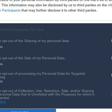
. This information may also be disclosed by us to third parties on the
IA
Participants
that may further disclose it to other third parties.
l Data Processing Opt Outs
o opt-out of the Sharing of my personal data.
Αιρετά Όργανα
Επιτροπές & Ομάδες Εργασίας
In
 Συνεργάτες
Εκδηλώσεις
Προκηρύξεις - Διαβουλεύσεις
o opt-out of the Sale of my Personal Data.
In
Ευκαιρίες Καριέρας
Ο ΣΕΠΕ είναι Μέλος Διεθνών Οργανισμώ
to opt-out of processing my Personal Data for Targeted
ing.
In
o opt-out of Collection, Use, Retention, Sale, and/or Sharing
ersonal Data that Is Unrelated with the Purposes for which it
lected.
BRONZE AWARD
Out