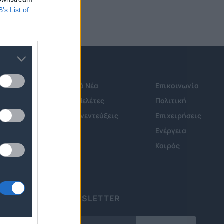
B’s List of
Τεχνολογικά Νέα
Επικοινωνία
Έρευνες - Μελέτες
Πολιτική
Άρθρα & Συνεντεύξεις
Επιχειρήσεις
Οικονομία
Ενέργεια
ν
Startups
Καιρός
ΕΓΓΡΑΦΗ ΣΤΟ NEWSLETTER