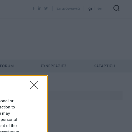
Newsletter Email*
Επικοινωνία
gr
en
 FORUM
ΣΥΝΕΡΓΑΣΊΕΣ
ΚΑΤΆΡΤΙΣΗ
sonal or
ection to
ou may
 personal
out of the
 downstream