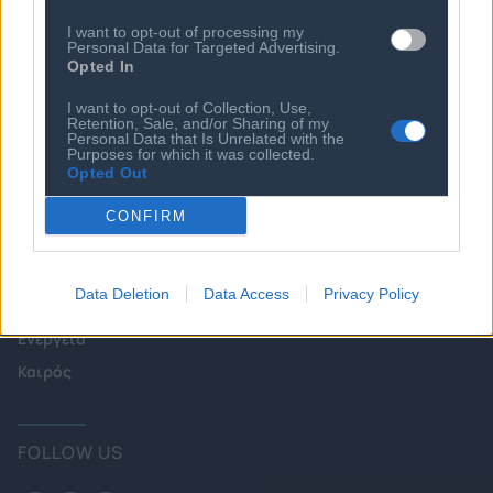
Εκδηλώσεις
Άρθρα & Συνεντεύξεις
I want to opt-out of processing my
Προκηρύξεις -
Personal Data for Targeted Advertising.
Οικονομία
Διαβουλεύσεις
Opted In
Startups
Ευκαιρίες Καριέρας
I want to opt-out of Collection, Use,
Retention, Sale, and/or Sharing of my
Ο ΣΕΠΕ είναι Μέλος
Personal Data that Is Unrelated with the
Διεθνών Οργανισμών
Purposes for which it was collected.
Opted Out
CONFIRM
Επικοινωνία
Πολιτική
Data Deletion
Data Access
Privacy Policy
Επιχειρήσεις
Ενέργεια
Καιρός
FOLLOW US