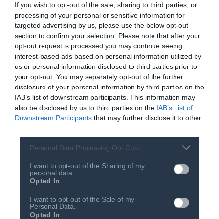
If you wish to opt-out of the sale, sharing to third parties, or
processing of your personal or sensitive information for
targeted advertising by us, please use the below opt-out
section to confirm your selection. Please note that after your
opt-out request is processed you may continue seeing
interest-based ads based on personal information utilized by
us or personal information disclosed to third parties prior to
your opt-out. You may separately opt-out of the further
Ποιος είναι ο ΣΕΠΕ
Διοικητικό Συμβούλιο/
disclosure of your personal information by third parties on the
Αιρετά Όργανα
IAB’s list of downstream participants. This information may
Καταστατικό
also be disclosed by us to third parties on the
IAB’s List of
Διοικητικό Προσωπικό &
Κώδικας Δεοντολογίας
Downstream Participants
that may further disclose it to other
Συνεργάτες
third parties.
Κανονισμός Διαιτησίας
Επιχειρήσεις - Μέλη
Ιστορικό
Personal Data Processing Opt Outs
Εγγραφή Νέου Μέλους
Προνόμια Μελών
I want to opt-out of the Sharing of my
personal data.
Opted In
I want to opt-out of the Sale of my
Επιτροπές & Ομάδες
Τεχνολογικά Νέα
Personal Data.
Εργασίας
Opted In
Έρευνες - Μελέτες