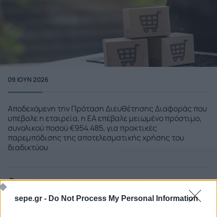
09 ΙΟΥΝ 2026
Αποδεχόμενη την Πρόταση Διευθέτησης Διαφοράς που
υπέβαλε η εταιρεία, η ΕΑ επέβαλε μειωμένο πρόστιμο,
συνολικού ποσού €954.485, για πρακτικές
παρεμπόδισης της αποτελεσματικής χρήσης του
διαδικτύου
Δείτε περισσότερα
lawspot.gr - Νομικά Νέα
sepe.gr -
Do Not Process My Personal Information