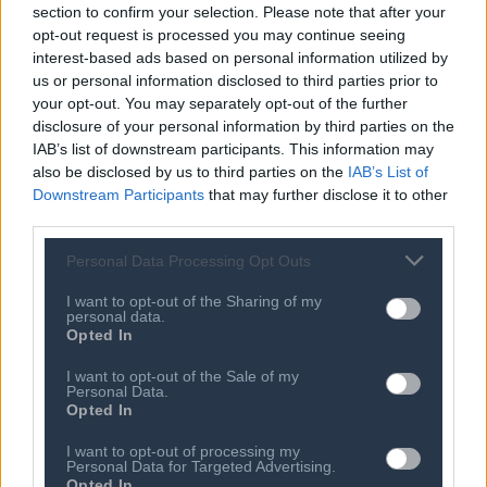
Vodafone από ξένους επισκέπτες σε σχέση με την
section to confirm your selection. Please note that after your
αντίστοιχη περσινή περίοδο, ενώ οι περισσότεροι
opt-out request is processed you may continue seeing
επισκέπτες προέρχονταν από Ιταλία, Γερμανία, Γαλλία,
interest-based ads based on personal information utilized by
us or personal information disclosed to third parties prior to
Ηνωμένο Βασίλειο, Ολλανδία, Σερβία και Ρωσία.
your opt-out. You may separately opt-out of the further
Συνολικά, επισκέπτες από 87 χώρες είχαν τη
disclosure of your personal information by third parties on the
δυνατότητα να κάνουν χρήση του 4G και 4G+ δικτύου
IAB’s list of downstream participants. This information may
της Vodafone, και επισκέπτες από περισσότερες από
also be disclosed by us to third parties on the
IAB’s List of
Downstream Participants
that may further disclose it to other
190 χώρες να κάνουν χρήση υπηρεσιών 3G.
third parties.
Το YouTube
“
νούμερο 1”
υπηρεσία
Personal Data Processing Opt Outs
Αύξηση σε σχέση με πέρσι σημείωσε η κίνηση
I want to opt-out of the Sharing of my
δεδομένων και στο νέο δίκτυο 4G της Wind το διάστημα
personal data.
Opted In
των Αυγουστιάτικων διακοπών. Συγκεκριμένα, μεταξύ 1
και 30 Αυγούστου η κίνηση στην περιφέρεια σημείωσε
I want to opt-out of the Sale of my
Personal Data.
κατακόρυφη αύξηση της τάξης του 1.258%.
Opted In
Σύμφωνα με τα στοιχεία που συγκέντρωσε το Εθνικό
I want to opt-out of processing my
Personal Data for Targeted Advertising.
Κέντρο Διαχείρισης Δικτύου της Wind, το
Opted In