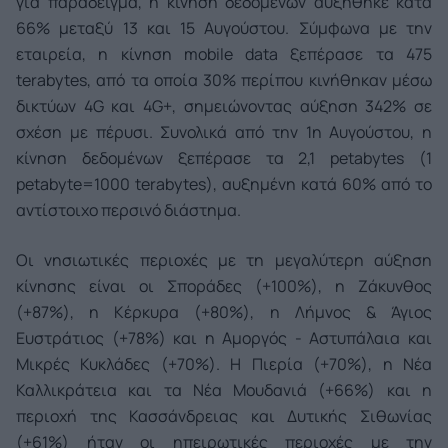
για παράδειγμα, η κίνηση δεδομένων αυξήθηκε κατά
66% μεταξύ 13 και 15 Αυγούστου. Σύμφωνα με την
εταιρεία, η κίνηση mobile data ξεπέρασε τα 475
terabytes, από τα οποία 30% περίπου κινήθηκαν μέσω
δικτύων 4G και 4G+, σημειώνοντας αύξηση 342% σε
σχέση με πέρυσι. Συνολικά από την 1η Αυγούστου, η
κίνηση δεδομένων ξεπέρασε τα 2,1 petabytes (1
petabyte=1000 terabytes), αυξημένη κατά 60% από το
αντίστοιχο περσινό διάστημα.
Οι νησιωτικές περιοχές με τη μεγαλύτερη αύξηση
κίνησης είναι οι Σποράδες (+100%), η Ζάκυνθος
(+87%), η Κέρκυρα (+80%), η Λήμνος & Άγιος
Ευστράτιος (+78%) και η Αμοργός - Αστυπάλαια και
Μικρές Κυκλάδες (+70%). Η Πιερία (+70%), η Νέα
Καλλικράτεια και τα Νέα Μουδανιά (+66%) και η
περιοχή της Κασσάνδρειας και Δυτικής Σιθωνίας
(+61%) ήταν οι ηπειρωτικές περιοχές με την