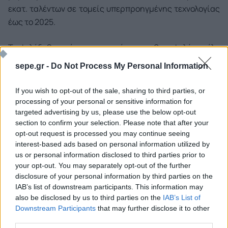
εκατ. ταλέντων σε τομείς υπερπροηγμένης τεχνολογίας
έως το 2025.
Το φιλόδοξο πρόγραμμα κατάρτισης θα ωφελήσει όλα
τα επίπεδα εκπαίδευσης από τη δευτεροβάθμια
sepe.gr -
Do Not Process My Personal Information
εκπαίδευση και πάνω, καθώς και τους επαγγελματίες
και τους επιχειρηματίες. Ιδιαίτερη έμφαση δίνεται σε
If you wish to opt-out of the sale, sharing to third parties, or
υποεκπροσωπούμενες ομάδες στην τεχνολογία και τις
processing of your personal or sensitive information for
targeted advertising by us, please use the below opt-out
επιχειρήσεις, όπως οι γυναίκες και τα κορίτσια.
section to confirm your selection. Please note that after your
opt-out request is processed you may continue seeing
Η διαδικτυακή πλατφόρμα ταλέντων στον τομέα της
interest-based ads based on personal information utilized by
υπερπροηγμένης τεχνολογίας θα περιλαμβάνει, μεταξύ
us or personal information disclosed to third parties prior to
άλλων, ένα αποθετήριο των μαθημάτων που
your opt-out. You may separately opt-out of the further
disclosure of your personal information by third parties on the
αναπτύσσονται στο πλαίσιο της πρωτοβουλίας «Deep
IAB’s list of downstream participants. This information may
Tech Talent», ενώ τα πρώτα μαθήματα είναι ήδη
also be disclosed by us to third parties on the
IAB’s List of
διαθέσιμα.
Downstream Participants
that may further disclose it to other
third parties.