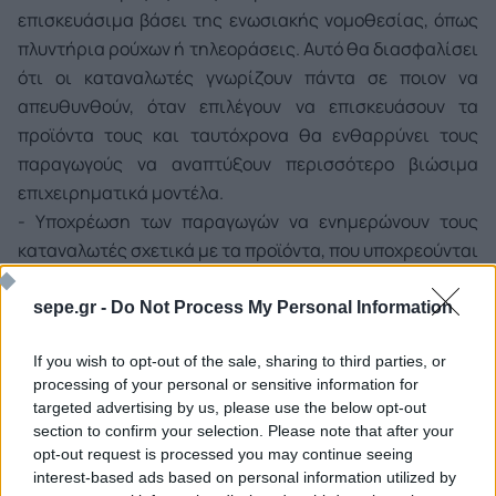
επισκευάσιμα βάσει της ενωσιακής νομοθεσίας, όπως
πλυντήρια ρούχων ή τηλεοράσεις. Αυτό θα διασφαλίσει
ότι οι καταναλωτές γνωρίζουν πάντα σε ποιον να
απευθυνθούν, όταν επιλέγουν να επισκευάσουν τα
προϊόντα τους και ταυτόχρονα θα ενθαρρύνει τους
παραγωγούς να αναπτύξουν περισσότερο βιώσιμα
επιχειρηματικά μοντέλα.
- Υποχρέωση των παραγωγών να ενημερώνουν τους
καταναλωτές σχετικά με τα προϊόντα, που υποχρεούνται
να επισκευάζουν οι ίδιοι.
- Διαδικτυακή πλατφόρμα αντιστοίχισης επισκευών για
sepe.gr -
Do Not Process My Personal Information
τη σύνδεση των καταναλωτών με επισκευαστές και
If you wish to opt-out of the sale, sharing to third parties, or
πωλητές ανακαινισμένων αγαθών στην περιοχή τους. Η
processing of your personal or sensitive information for
πλατφόρμα θα επιτρέπει τις αναζητήσεις ανά
targeted advertising by us, please use the below opt-out
τοποθεσία και πρότυπα ποιότητας, βοηθώντας τους
section to confirm your selection. Please note that after your
καταναλωτές να βρίσκουν ελκυστικές προσφορές και
opt-out request is processed you may continue seeing
ενισχύοντας την προβολή των επισκευαστών.
interest-based ads based on personal information utilized by