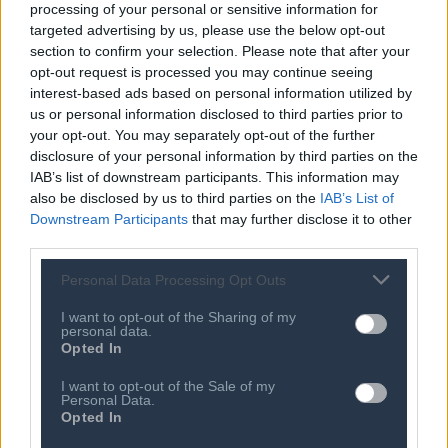
processing of your personal or sensitive information for
δεύτερη στο πλαίσιο του προγράμματος Horizon Europe
targeted advertising by us, please use the below opt-out
για την έρευνα και την καινοτομία. Αυτό σημαίνει
section to confirm your selection. Please note that after your
ποσοστό επιτυχίας 15,8%.
opt-out request is processed you may continue seeing
interest-based ads based on personal information utilized by
us or personal information disclosed to third parties prior to
Τα επιλεγμένα έργα συντονίζονται από οργανισμούς σε
your opt-out. You may separately opt-out of the further
17 χώρες, με την Ιταλία να έχει 20 έργα, η Γερμανία 19, το
disclosure of your personal information by third parties on the
Βέλγιο 18 έργα, η Ολλανδία 17, η Ισπανία 15 έργα, η
IAB’s list of downstream participants. This information may
Γαλλία 13, Δανία και Ιρλανδία με 8 έργα η κάθε μία,
also be disclosed by us to third parties on the
IAB’s List of
Downstream Participants
that may further disclose it to other
Ηνωμένο Βασίλειο και Νορβηγία με 7 έργα έκαστη, η
third parties.
Αυστρία με 6 έργα, Ελλάδα και Σουηδία από 3 έργα η
κάθε χώρα, η Πολωνία θα συμμετάσχει με 2 έργα, ενώ
Personal Data Processing Opt Outs
Κύπρος, Τσεχία και Φινλανδία έχουν από ένα έργο η κάθε
I want to opt-out of the Sharing of my
χώρα.
personal data.
Opted In
“Χάρη στις δράσεις
Marie
Sk
ł
odowska
-
Curie
, 149
I want to opt-out of the Sale of my
Personal Data.
υποψήφιοι και υποψήφιες διδάκτορες θα μπορέσουν να
Opted In
διευρύνουν τις γνώσεις τους πέραν της ακαδημαϊκής