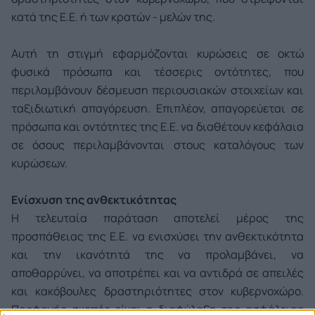
κατά της Ε.Ε. ή των κρατών - μελών της.
Αυτή τη στιγμή εφαρμόζονται κυρώσεις σε οκτώ
φυσικά πρόσωπα και τέσσερις οντότητες, που
περιλαμβάνουν δέσμευση περιουσιακών στοιχείων και
ταξιδιωτική απαγόρευση. Επιπλέον, απαγορεύεται σε
πρόσωπα και οντότητες της Ε.Ε. να διαθέτουν κεφάλαια
σε όσους περιλαμβάνονται στους καταλόγους των
κυρώσεων.
Ενίσχυση της ανθεκτικότητας
Η τελευταία παράταση αποτελεί μέρος της
προσπάθειας της Ε.Ε. να ενισχύσει την ανθεκτικότητα
και την ικανότητά της να προλαμβάνει, να
αποθαρρύνει, να αποτρέπει και να αντιδρά σε απειλές
και κακόβουλες δραστηριότητες στον κυβερνοχώρο.
Προφανής σκοπός είναι η διαφύλαξη της ασφάλειας