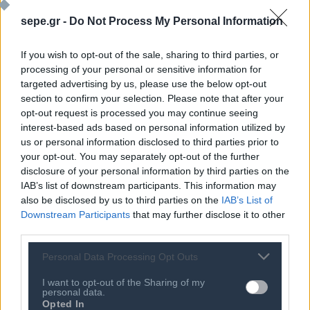
και των συμφερόντων της Ευρώπης.
sepe.gr -
Do Not Process My Personal Information
Τον Ιούνιο του 2017, η Ε.Ε. ενέτεινε την αντίδρασή της,
If you wish to opt-out of the sale, sharing to third parties, or
θεσπίζοντας πλαίσιο για κοινή διπλωματική αντίδραση
processing of your personal or sensitive information for
της έναντι κακόβουλων δραστηριοτήτων στον
targeted advertising by us, please use the below opt-out
section to confirm your selection. Please note that after your
κυβερνοχώρο (“εργαλειοθήκη για τη διπλωματία στον
opt-out request is processed you may continue seeing
κυβερνοχώρο”). Χάρη στο πλαίσιο αυτό, η Ε.Ε. και τα
interest-based ads based on personal information utilized by
κράτη - μέλη μπορούν να χρησιμοποιούν όλα τα μέτρα
us or personal information disclosed to third parties prior to
της ΚΕΠΠΑ, συμπεριλαμβανομένων περιοριστικών
your opt-out. You may separately opt-out of the further
disclosure of your personal information by third parties on the
μέτρων.
IAB’s list of downstream participants. This information may
also be disclosed by us to third parties on the
IAB’s List of
Η χρήση αυτών των μέτρων γίνεται εφόσον αυτό
Downstream Participants
that may further disclose it to other
κρίνεται αναγκαίο για την πρόληψη, την αποτροπή και
third parties.
την αντιμετώπιση κακόβουλων δραστηριοτήτων στον
Personal Data Processing Opt Outs
κυβερνοχώρο, που απειλούν την ακεραιότητα και την
ασφάλειά τους.
I want to opt-out of the Sharing of my
personal data.
Opted In