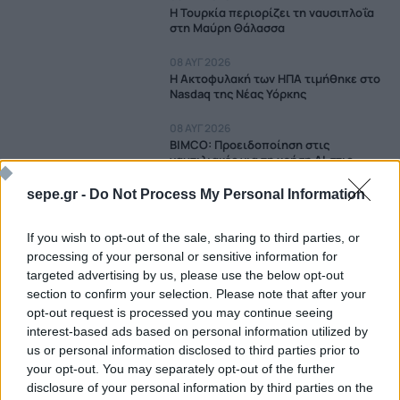
Η Τουρκία περιορίζει τη ναυσιπλοΐα
στη Μαύρη Θάλασσα
08 ΑΥΓ 2026
Η Ακτοφυλακή των ΗΠΑ τιμήθηκε στο
Nasdaq της Νέας Υόρκης
08 ΑΥΓ 2026
BIMCO: Προειδοποίηση στις
ναυτιλιακές για τη χρήση AI στις
συμβάσεις
sepe.gr -
Do Not Process My Personal Information
08 ΑΥΓ 2026
MEDYS: Στο επίκεντρο του διεθνούς
If you wish to opt-out of the sale, sharing to third parties, or
yachting
processing of your personal or sensitive information for
targeted advertising by us, please use the below opt-out
08 ΑΥΓ 2026
Navios: Sea trials για το «Navios
section to confirm your selection. Please note that after your
Turquoise»
opt-out request is processed you may continue seeing
interest-based ads based on personal information utilized by
08 ΑΥΓ 2026
us or personal information disclosed to third parties prior to
Κορυφώνεται η έξοδος του
your opt-out. You may separately opt-out of the further
Αυγούστου: Πάνω από 56.000
disclosure of your personal information by third parties on the
επιβάτες αναχωρούν σήμερα από τα