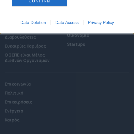
CONFIRM
Επιτροπές & Ομάδες
Τεχνολογικά Νέα
Εργασίας
Έρευνες - Μελέτες
Εκδηλώσεις
Data Deletion
Data Access
Privacy Policy
Άρθρα & Συνεντεύξεις
Προκηρύξεις -
Οικονομία
Διαβουλεύσεις
Startups
Ευκαιρίες Καριέρας
Ο ΣΕΠΕ είναι Μέλος
Διεθνών Οργανισμών
Επικοινωνία
Πολιτική
Επιχειρήσεις
Ενέργεια
Καιρός