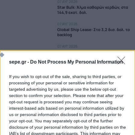
07 ΑΥΓ 2026
Star Bulk: Άλμα καθαρών κερδών, στα
144,9 εκατ. δολ.
07 ΑΥΓ 2026
Global Ship Lease: Στα 3,2 δισ. δολ. το
backlog
07 ΑΥΓ 2026
Μικρή ανάσα για τις ναυτιλιακές, αλλά
η ανασφάλεια παραμένει
sepe.gr -
Do Not Process My Personal Information
07 ΑΥΓ 2026
Ακτοπλοΐα: Σε βαθύ... γήρας 8 στα 10
If you wish to opt-out of the sale, sharing to third parties, or
πλοία
processing of your personal or sensitive information for
targeted advertising by us, please use the below opt-out
07 ΑΥΓ 2026
section to confirm your selection. Please note that after your
«Arete» το νέο απόκτημα της
Asso.subsea
opt-out request is processed you may continue seeing
interest-based ads based on personal information utilized by
07 ΑΥΓ 2026
us or personal information disclosed to third parties prior to
DryDel: Πενταετείς ναυλώσεις για
your opt-out. You may separately opt-out of the further
τέσσερα Capesize
disclosure of your personal information by third parties on the
IAB’s list of downstream participants. This information may