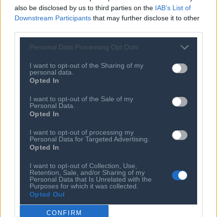
also be disclosed by us to third parties on the
IAB’s List of
Downstream Participants
that may further disclose it to other
third parties.
Personal Data Processing Opt Outs
I want to opt-out of the Sharing of my
personal data.
Opted In
I want to opt-out of the Sale of my
Ποιος είναι ο ΣΕΠΕ
Διοικητικό Συμβούλιο/
Personal Data.
Αιρετά Όργανα
Opted In
Καταστατικό
Διοικητικό Προσωπικό &
I want to opt-out of processing my
Κώδικας Δεοντολογίας
Συνεργάτες
Personal Data for Targeted Advertising.
Opted In
Κανονισμός Διαιτησίας
Επιχειρήσεις - Μέλη
Ιστορικό
Εγγραφή Νέου Μέλους
I want to opt-out of Collection, Use,
Retention, Sale, and/or Sharing of my
Personal Data that Is Unrelated with the
Προνόμια Μελών
Purposes for which it was collected.
Opted Out
CONFIRM