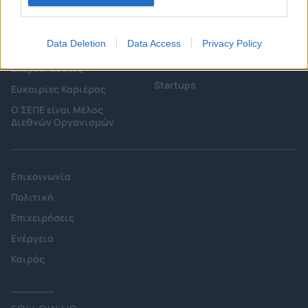
Επιτροπές & Ομάδες
Τεχνολογικά Νέα
Εργασίας
Έρευνες - Μελέτες
Εκδηλώσεις
Άρθρα & Συνεντεύξεις
Data Deletion
Data Access
Privacy Policy
Προκηρύξεις -
Οικονομία
Διαβουλεύσεις
Startups
Ευκαιρίες Καριέρας
Ο ΣΕΠΕ είναι Μέλος
Διεθνών Οργανισμών
Επικοινωνία
Πολιτική
Επιχειρήσεις
Ενέργεια
Καιρός