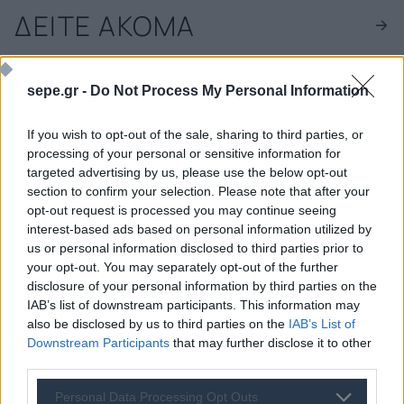
ΔΕΙΤΕ ΑΚΟΜΑ
06 ΑΥΓ 2026
Dorian LPG: Ισχυρή ζήτηση και
sepe.gr -
Do Not Process My Personal Information
ναυλαγορά την ωθούν ανοδικά
06 ΑΥΓ 2026
If you wish to opt-out of the sale, sharing to third parties, or
Okeanis Eco Tankers: Κέρδη 230,3
processing of your personal or sensitive information for
εκατ. δολ. στο β΄ τρίμηνο
targeted advertising by us, please use the below opt-out
section to confirm your selection. Please note that after your
06 ΑΥΓ 2026
Μύκονος: Ολοκληρώθηκε η
opt-out request is processed you may continue seeing
αποκατάσταση των κρηπιδωμάτων
interest-based ads based on personal information utilized by
στο Νέο Λιμάνι Τούρλου
us or personal information disclosed to third parties prior to
your opt-out. You may separately opt-out of the further
06 ΑΥΓ 2026
disclosure of your personal information by third parties on the
ΟΛΘ: Νέα επένδυση σε σύγχρονο
IAB’s list of downstream participants. This information may
εξοπλισμό
also be disclosed by us to third parties on the
IAB’s List of
06 ΑΥΓ 2026
Downstream Participants
that may further disclose it to other
Aκτοπλοΐα: Σε «πράσινη» ρότα το
third parties.
σχέδιο χρηματοδότησης
Personal Data Processing Opt Outs