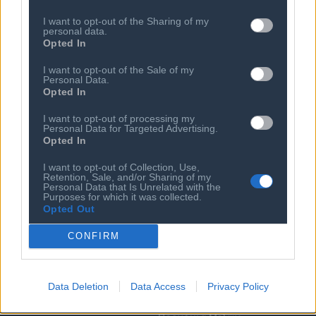
06 ΑΥΓ 2026
Τα μεγαλύτερα bulkers «πιλότοι» των
I want to opt-out of the Sharing of my
ναύλων
personal data.
Opted In
I want to opt-out of the Sale of my
Personal Data.
Opted In
I want to opt-out of processing my
Personal Data for Targeted Advertising.
Opted In
I want to opt-out of Collection, Use,
Retention, Sale, and/or Sharing of my
Personal Data that Is Unrelated with the
Purposes for which it was collected.
Ποιος είναι ο ΣΕΠΕ
Διοικητικό Συμβούλιο/
Opted Out
Αιρετά Όργανα
Καταστατικό
CONFIRM
Διοικητικό Προσωπικό &
Κώδικας Δεοντολογίας
Συνεργάτες
Κανονισμός Διαιτησίας
Επιχειρήσεις - Μέλη
Data Deletion
Data Access
Privacy Policy
Ιστορικό
Εγγραφή Νέου Μέλους