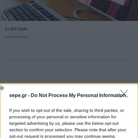
21 ΣΕΠ 2014
sepe.gr -
Do Not Process My Personal Information
If you wish to opt-out of the sale, sharing to third parties, or
processing of your personal or sensitive information for
targeted advertising by us, please use the below opt-out
section to confirm your selection. Please note that after your
Ποιος είναι ο ΣΕΠΕ
Διοικητικό Συμβούλιο/
opt-out request is processed you may continue seeing
Αιρετά Όργανα