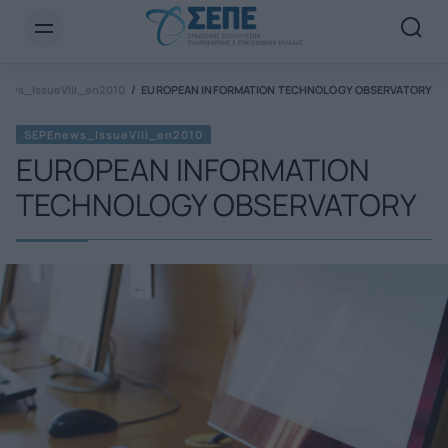
Newsletter Email*
ews_IssueVIII_en2010
EUROPEAN INFORMATION TECHNOLOGY OBSERVATORY
SEPEnews_IssueVIII_en2010
EUROPEAN INFORMATION
TECHNOLOGY OBSERVATORY