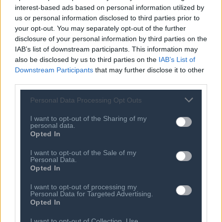
Καταστατικό
interest-based ads based on personal information utilized by
Διοικητικό Προσωπικό &
Κώδικας Δεοντολογίας
us or personal information disclosed to third parties prior to
Συνεργάτες
your opt-out. You may separately opt-out of the further
Κανονισμός Διαιτησίας
Επιχειρήσεις - Μέλη
disclosure of your personal information by third parties on the
Ιστορικό
IAB’s list of downstream participants. This information may
Εγγραφή Νέου Μέλους
also be disclosed by us to third parties on the
IAB’s List of
Προνόμια Μελών
Downstream Participants
that may further disclose it to other
third parties.
Personal Data Processing Opt Outs
Επιτροπές & Ομάδες
Τεχνολογικά Νέα
Εργασίας
I want to opt-out of the Sharing of my
Έρευνες - Μελέτες
personal data.
Εκδηλώσεις
Opted In
Άρθρα & Συνεντεύξεις
Προκηρύξεις -
Οικονομία
Διαβουλεύσεις
I want to opt-out of the Sale of my
Personal Data.
Startups
Ευκαιρίες Καριέρας
Opted In
Ο ΣΕΠΕ είναι Μέλος
I want to opt-out of processing my
Διεθνών Οργανισμών
Personal Data for Targeted Advertising.
Opted In
I want to opt-out of Collection, Use,