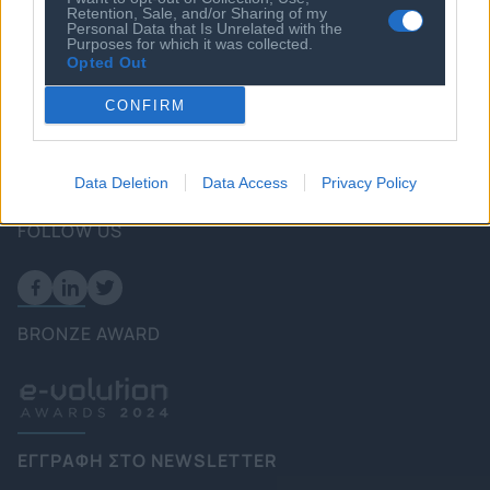
Retention, Sale, and/or Sharing of my
Επικοινωνία
Personal Data that Is Unrelated with the
Purposes for which it was collected.
Πολιτική
Opted Out
Επιχειρήσεις
CONFIRM
Ενέργεια
Καιρός
Data Deletion
Data Access
Privacy Policy
FOLLOW US
BRONZE AWARD
ΕΓΓΡΑΦΗ ΣΤΟ NEWSLETTER