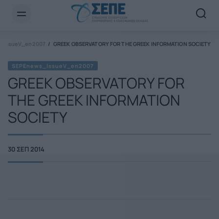
Newsletter Email*
_IssueV_en2007
GREEK OBSERVATORY FOR THE GREEK INFORMATION SOCIETY
SEPEnews_IssueV_en2007
GREEK OBSERVATORY FOR
THE GREEK INFORMATION
SOCIETY
30 ΣΕΠ 2014