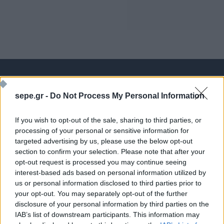
Ποιος είναι ο ΣΕΠΕ
Διοικητικό Συμβούλιο/
sepe.gr -
Do Not Process My Personal Information
Αιρετά Όργανα
Καταστατικό
Διοικητικό Προσωπικό &
If you wish to opt-out of the sale, sharing to third parties, or
Κώδικας Δεοντολογίας
Συνεργάτες
processing of your personal or sensitive information for
Κανονισμός Διαιτησίας
targeted advertising by us, please use the below opt-out
Επιχειρήσεις - Μέλη
section to confirm your selection. Please note that after your
Ιστορικό
Εγγραφή Νέου Μέλους
opt-out request is processed you may continue seeing
Προνόμια Μελών
interest-based ads based on personal information utilized by
us or personal information disclosed to third parties prior to
your opt-out. You may separately opt-out of the further
disclosure of your personal information by third parties on the
Επιτροπές & Ομάδες
Τεχνολογικά Νέα
IAB’s list of downstream participants. This information may
Εργασίας