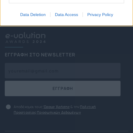
Data Deletion
Data Access
Privacy Policy
BRONZE AWARD
ΕΓΓΡΑΦΗ ΣΤΟ NEWSLETTER
ΕΓΓΡΑΦΗ
Αποδέχομαι τους
Όρους Χρήσης
& την
Πολιτική
Προστασίας Προσωπικών Δεδομένων