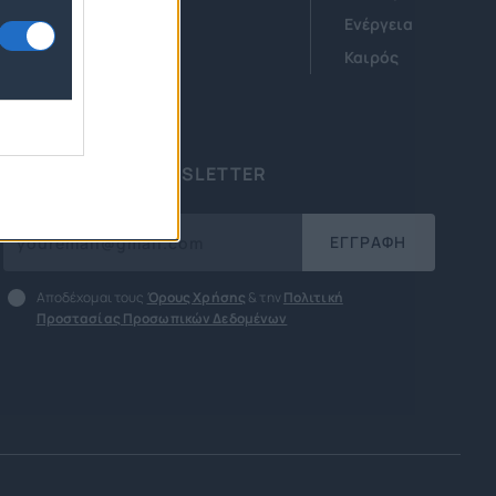
Οικονομία
Ενέργεια
ν
Startups
Καιρός
ΕΓΓΡΑΦΗ ΣΤΟ NEWSLETTER
ΕΓΓΡΑΦΗ
Αποδέχομαι τους
Όρους Χρήσης
& την
Πολιτική
Προστασίας Προσωπικών Δεδομένων