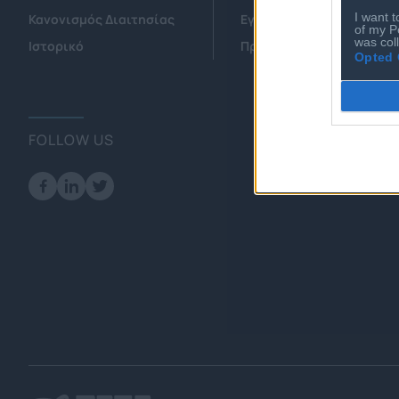
I want t
Κανονισμός Διαιτησίας
Εγγραφή Νέου Μέλους
of my P
was col
Ιστορικό
Προνόμια Μελών
Opted 
FOLLOW US