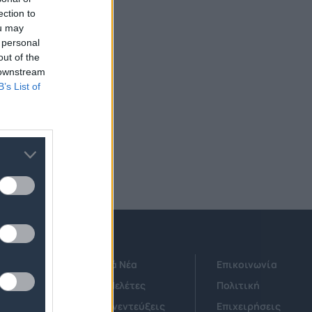
ection to
ou may
 personal
out of the
 downstream
B’s List of
Τεχνολογικά Νέα
Επικοινωνία
Έρευνες - Μελέτες
Πολιτική
Άρθρα & Συνεντεύξεις
Επιχειρήσεις