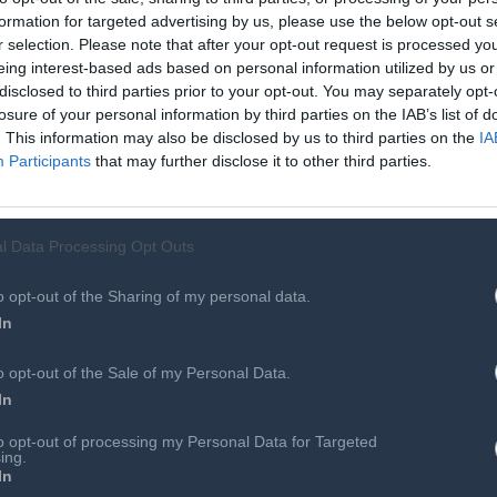
formation for targeted advertising by us, please use the below opt-out s
r selection. Please note that after your opt-out request is processed y
eing interest-based ads based on personal information utilized by us or
disclosed to third parties prior to your opt-out. You may separately opt-
losure of your personal information by third parties on the IAB’s list of
. This information may also be disclosed by us to third parties on the
IA
Participants
that may further disclose it to other third parties.
l Data Processing Opt Outs
o opt-out of the Sharing of my personal data.
In
o opt-out of the Sale of my Personal Data.
In
Αιρετά Όργανα
Επιτροπές & Ομάδες Εργασίας
to opt-out of processing my Personal Data for Targeted
 Συνεργάτες
Εκδηλώσεις
ing.
In
Προκηρύξεις - Διαβουλεύσεις