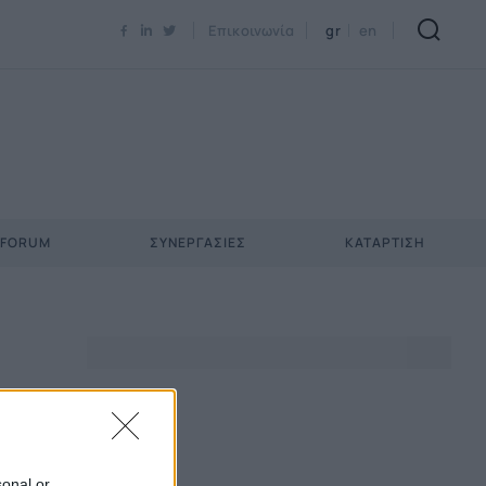
Newsletter Email*
Επικοινωνία
gr
en
 FORUM
ΣΥΝΕΡΓΑΣΊΕΣ
ΚΑΤΆΡΤΙΣΗ
sonal or