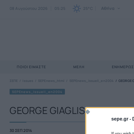
Αθήνα
08 Αυγούστου 2026
05:25
25°C
ΠΟΙΟΙ ΕΊΜΑΣΤΕ
ΜΈΛΗ
ΕΝΗΜΕΡΩ
ΣΕΠΕ
Issues
SEPEnews_html
SEPEnews_IssueII_en2004
GEORGE G
SEPEnews_IssueII_en2004
GEORGE GIAGLIS
sepe.gr -
30 ΣΕΠ 2014
If you wish 