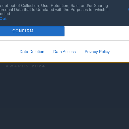
o opt-out of Collection, Use, Retention, Sale, and/or Sharing
Ευκαιρίες Καριέρας
ersonal Data that Is Unrelated with the Purposes for which it
lected.
Ο ΣΕΠΕ είναι Μέλος Διεθνών Οργανισμώ
Out
CONFIRM
BRONZE AWARD
Data Deletion
Data Access
Privacy Policy