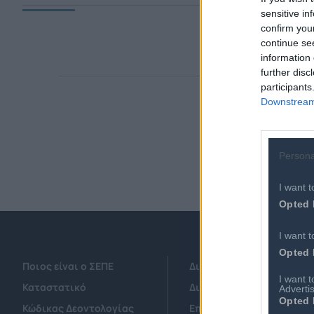
sensitive in
confirm you
continue se
information 
further disc
participants
Downstream 
Persona
I want t
Opted 
I want t
Opted 
Ποιος είναι ο ΣΕΠΕ
Διοικητικό Συμβούλιο/ 
I want 
Καταστατικό
Διοικητικό Προσωπικό &
Advertis
Opted 
Κώδικας Δεοντολογίας
Επιχειρήσεις - Μέλη