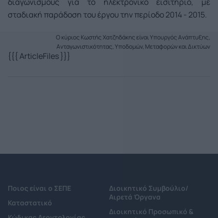
διαγωνισμούς για το ηλεκτρο­νικό εισιτήριο, με
σταδιακή παράδοση του έρ­γου την περίοδο 2014 - 2015.
Ο κύριος Κωστής Χατζηδάκης είναι Υπουργός Ανάπτυξης,
Ανταγωνιστικότητας, Υποδομών, Μεταφορών και Δικτύων
{{{ ArticleFiles }}}
Ποιος είναι ο ΣΕΠΕ
Διοικητικό Συμβούλιο/
Αιρετά Όργανα
Καταστατικό
Διοικητικό Προσωπικό &
Κώδικας Δεοντολογίας