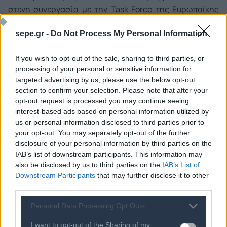
στενή συνεργασία με την Task Force της Ευρωπαϊκής
Ένωσης για την Ελλάδα και διαμορφώνουμε από κοινού
sepe.gr -
Do Not Process My Personal Information
ένα βασικό σχέδιο για την απλοποίηση των πολύπλοκων
διαδικασιών διαχείρισης του ΕΣΠΑ και των
If you wish to opt-out of the sale, sharing to third parties, or
Διαρθρωτικών Ταμείων. Στο πλαίσιο αυτό, καταργούμε
processing of your personal or sensitive information for
όσες διαδικασίες δεν χρειάζονται και μειώνουμε τις
targeted advertising by us, please use the below opt-out
απαιτούμενες υπογραφές και τα κριτήρια για την
section to confirm your selection. Please note that after your
ένταξη ενός έργου στο ΕΣΠΑ, μέχρι τέλους του
opt-out request is processed you may continue seeing
interest-based ads based on personal information utilized by
τρέχοντος έτους.
us or personal information disclosed to third parties prior to
your opt-out. You may separately opt-out of the further
Εξορθολογίζουμε το σύστημα χρηματοδότησης έως το
disclosure of your personal information by third parties on the
τέλος του 2012 και της διαχείρισης των έργων μέχρι την
IAB’s list of downstream participants. This information may
also be disclosed by us to third parties on the
IAB’s List of
31η Μαρτίου 2013. Παράλληλα αναθεωρούμε τα
Downstream Participants
that may further disclose it to other
προγράμματα του ΕΣΠΑ, που αφορά στα έτη 2007 -2013,
third parties.
ώστε να προσαρμοστούν στις ανάγκες των σημερινών
οικονομικών απαιτήσεων, δίνοντας ιδιαίτερη έμφαση
Personal Data Processing Opt Outs
σε μέτρα προώθησης της επιχειρηματικότητας και
I want to opt-out of the Sharing of my