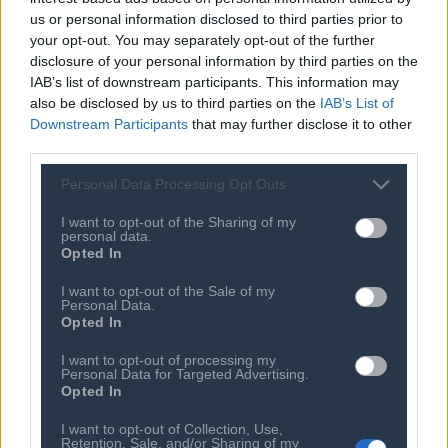
Κώδικας Δεοντολογίας
Συνεργάτες
us or personal information disclosed to third parties prior to
Κανονισμός Διαιτησίας
Επιχειρήσεις - Μέλη
your opt-out. You may separately opt-out of the further
disclosure of your personal information by third parties on the
Ιστορικό
Εγγραφή Νέου Μέλους
IAB’s list of downstream participants. This information may
Προνόμια Μελών
also be disclosed by us to third parties on the
IAB’s List of
Downstream Participants
that may further disclose it to other
third parties.
Επιτροπές & Ομάδες
Τεχνολογικά Νέα
Personal Data Processing Opt Outs
Εργασίας
Έρευνες - Μελέτες
I want to opt-out of the Sharing of my
Εκδηλώσεις
personal data.
Άρθρα & Συνεντεύξεις
Opted In
Προκηρύξεις -
Οικονομία
Διαβουλεύσεις
I want to opt-out of the Sale of my
Startups
Ευκαιρίες Καριέρας
Personal Data.
Opted In
Ο ΣΕΠΕ είναι Μέλος
Διεθνών Οργανισμών
I want to opt-out of processing my
Personal Data for Targeted Advertising.
Opted In
I want to opt-out of Collection, Use,
Επικοινωνία
Retention, Sale, and/or Sharing of my