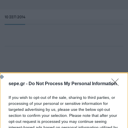
10 ΣΕΠ 2014
sepe.gr -
Do Not Process My Personal Information
If you wish to opt-out of the sale, sharing to third parties, or
processing of your personal or sensitive information for
targeted advertising by us, please use the below opt-out
Ποιος είναι ο ΣΕΠΕ
Διοικητικό Συμβούλιο/
section to confirm your selection. Please note that after your
Αιρετά Όργανα
Καταστατικό
opt-out request is processed you may continue seeing
Διοικητικό Προσωπικό &
interest-based ads based on personal information utilized by