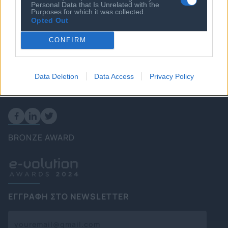
Personal Data that Is Unrelated with the
Πολιτική
Purposes for which it was collected.
Opted Out
Επιχειρήσεις
Ενέργεια
CONFIRM
Καιρός
Data Deletion
Data Access
Privacy Policy
FOLLOW US
BRONZE AWARD
ΕΓΓΡΑΦΗ ΣΤΟ NEWSLETTER