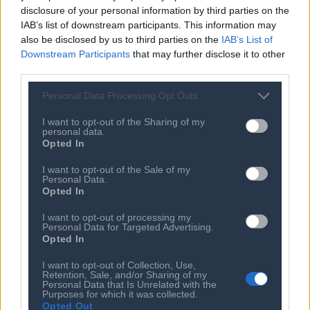
Προνόμια Μελών
disclosure of your personal information by third parties on the
IAB’s list of downstream participants. This information may
also be disclosed by us to third parties on the
IAB’s List of
Downstream Participants
that may further disclose it to other
Επιτροπές & Ομάδες
Τεχνολογικά Νέα
third parties.
Εργασίας
Έρευνες - Μελέτες
Εκδηλώσεις
Personal Data Processing Opt Outs
Άρθρα & Συνεντεύξεις
Προκηρύξεις -
Οικονομία
I want to opt-out of the Sharing of my
Διαβουλεύσεις
personal data.
Startups
Opted In
Ευκαιρίες Καριέρας
Ο ΣΕΠΕ είναι Μέλος
I want to opt-out of the Sale of my
Διεθνών Οργανισμών
Personal Data.
Opted In
I want to opt-out of processing my
Personal Data for Targeted Advertising.
Επικοινωνία
Opted In
Πολιτική
I want to opt-out of Collection, Use,
Retention, Sale, and/or Sharing of my
Επιχειρήσεις
Personal Data that Is Unrelated with the
Purposes for which it was collected.
Ενέργεια
Opted Out