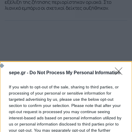
εξέλιξη της ζήτησης περιορίστηκαν οριακά. Στο
λιανικό εμπόριο οι σχετικοί δείκτες αυξήθηκαν.
sepe.gr -
Do Not Process My Personal Information
If you wish to opt-out of the sale, sharing to third parties, or
Ποιος είναι ο ΣΕΠΕ
Διοικητικό Συμβούλιο/
Αιρετά Όργανα
processing of your personal or sensitive information for
Καταστατικό
targeted advertising by us, please use the below opt-out
Διοικητικό Προσωπικό &
Κώδικας Δεοντολογίας
section to confirm your selection. Please note that after your
Συνεργάτες
opt-out request is processed you may continue seeing
Κανονισμός Διαιτησίας
Επιχειρήσεις - Μέλη
interest-based ads based on personal information utilized by
Ιστορικό
us or personal information disclosed to third parties prior to
Εγγραφή Νέου Μέλους
your opt-out. You may separately opt-out of the further