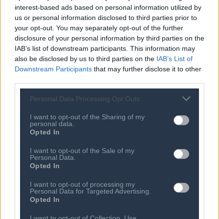
Καταστατικό
interest-based ads based on personal information utilized by
Διοικητικό Προσωπικό &
Κώδικας Δεοντολογίας
us or personal information disclosed to third parties prior to
Συνεργάτες
your opt-out. You may separately opt-out of the further
Κανονισμός Διαιτησίας
Επιχειρήσεις - Μέλη
disclosure of your personal information by third parties on the
Ιστορικό
IAB’s list of downstream participants. This information may
Εγγραφή Νέου Μέλους
also be disclosed by us to third parties on the
IAB’s List of
Προνόμια Μελών
Downstream Participants
that may further disclose it to other
third parties.
Personal Data Processing Opt Outs
Επιτροπές & Ομάδες
Τεχνολογικά Νέα
Εργασίας
I want to opt-out of the Sharing of my
Έρευνες - Μελέτες
personal data.
Εκδηλώσεις
Opted In
Άρθρα & Συνεντεύξεις
Προκηρύξεις -
Οικονομία
Διαβουλεύσεις
I want to opt-out of the Sale of my
Personal Data.
Startups
Ευκαιρίες Καριέρας
Opted In
Ο ΣΕΠΕ είναι Μέλος
I want to opt-out of processing my
Διεθνών Οργανισμών
Personal Data for Targeted Advertising.
Opted In
I want to opt-out of Collection, Use,