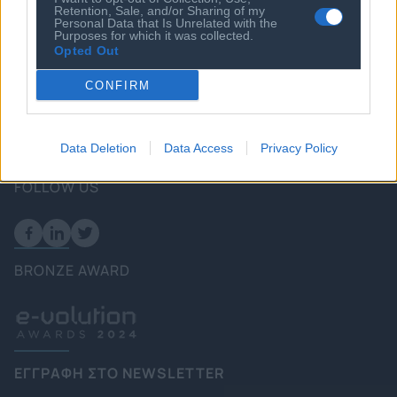
Retention, Sale, and/or Sharing of my
Επικοινωνία
Personal Data that Is Unrelated with the
Purposes for which it was collected.
Πολιτική
Opted Out
Επιχειρήσεις
CONFIRM
Ενέργεια
Καιρός
Data Deletion
Data Access
Privacy Policy
FOLLOW US
BRONZE AWARD
ΕΓΓΡΑΦΗ ΣΤΟ NEWSLETTER