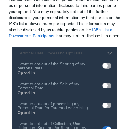
Κώδικας Δεοντολογίας
Συνεργάτες
us or personal information disclosed to third parties prior to
Κανονισμός Διαιτησίας
Επιχειρήσεις - Μέλη
your opt-out. You may separately opt-out of the further
disclosure of your personal information by third parties on the
Ιστορικό
Εγγραφή Νέου Μέλους
IAB’s list of downstream participants. This information may
Προνόμια Μελών
also be disclosed by us to third parties on the
IAB’s List of
Downstream Participants
that may further disclose it to other
third parties.
Επιτροπές & Ομάδες
Τεχνολογικά Νέα
Personal Data Processing Opt Outs
Εργασίας
Έρευνες - Μελέτες
I want to opt-out of the Sharing of my
Εκδηλώσεις
personal data.
Άρθρα & Συνεντεύξεις
Opted In
Προκηρύξεις -
Οικονομία
Διαβουλεύσεις
I want to opt-out of the Sale of my
Startups
Ευκαιρίες Καριέρας
Personal Data.
Opted In
Ο ΣΕΠΕ είναι Μέλος
Διεθνών Οργανισμών
I want to opt-out of processing my
Personal Data for Targeted Advertising.
Opted In
I want to opt-out of Collection, Use,
Επικοινωνία
Retention, Sale, and/or Sharing of my