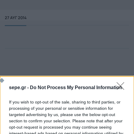
27 ΑΥΓ 2014
sepe.gr -
Do Not Process My Personal Information
If you wish to opt-out of the sale, sharing to third parties, or
processing of your personal or sensitive information for
targeted advertising by us, please use the below opt-out
Ποιος είναι ο ΣΕΠΕ
Διοικητικό Συμβούλιο/
section to confirm your selection. Please note that after your
Αιρετά Όργανα
Καταστατικό
opt-out request is processed you may continue seeing
Διοικητικό Προσωπικό &
interest-based ads based on personal information utilized by