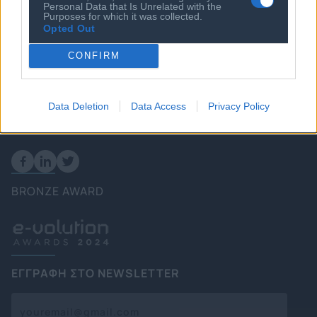
Personal Data that Is Unrelated with the
Πολιτική
Purposes for which it was collected.
Opted Out
Επιχειρήσεις
Ενέργεια
CONFIRM
Καιρός
Data Deletion
Data Access
Privacy Policy
FOLLOW US
BRONZE AWARD
ΕΓΓΡΑΦΗ ΣΤΟ NEWSLETTER