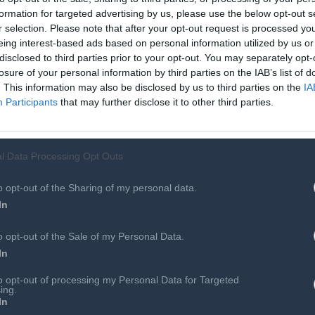
formation for targeted advertising by us, please use the below opt-out s
r selection. Please note that after your opt-out request is processed y
eing interest-based ads based on personal information utilized by us or
disclosed to third parties prior to your opt-out. You may separately opt-
losure of your personal information by third parties on the IAB’s list of
. This information may also be disclosed by us to third parties on the
IA
Participants
that may further disclose it to other third parties.
l Data Processing Opt Outs
o opt-out of the Sharing of my personal data.
In
o opt-out of the Sale of my Personal Data.
In
Αιρετά Όργανα
Επιτροπές & Ομάδες Εργασίας
to opt-out of processing my Personal Data for Targeted
 Συνεργάτες
Εκδηλώσεις
ing.
In
Προκηρύξεις - Διαβουλεύσεις