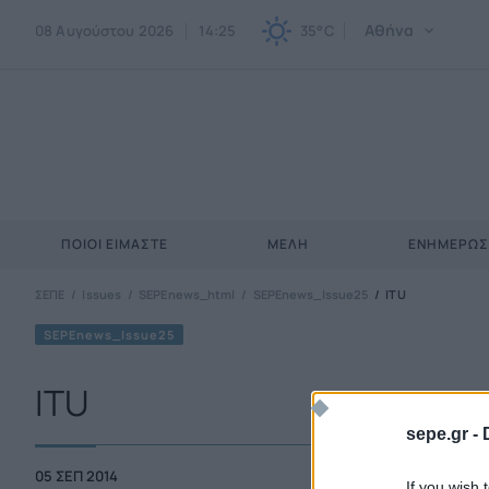
Αθήνα
08 Αυγούστου 2026
14:25
35°C
ΠΟΙΟΙ ΕΊΜΑΣΤΕ
ΜΈΛΗ
ΕΝΗΜΕΡΩ
ΣΕΠΕ
Issues
SEPEnews_html
SEPEnews_Issue25
ITU
SEPEnews_Issue25
ITU
sepe.gr -
05 ΣΕΠ 2014
If you wish 