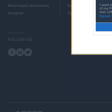
I want t
Κανονισμός Διαιτησίας
Εγγραφή Νέου Μέλους
of my P
was col
Ιστορικό
Προνόμια Μελών
Opted 
FOLLOW US