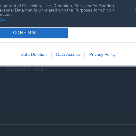
o opt-out of Collection, Use, Retention, Sale, and/or Sharing
Ευκαιρίες Καριέρας
ersonal Data that Is Unrelated with the Purposes for which it
lected.
Ο ΣΕΠΕ είναι Μέλος Διεθνών Οργανισμώ
Out
CONFIRM
BRONZE AWARD
Data Deletion
Data Access
Privacy Policy