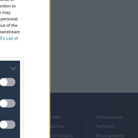
ection to
ou may
 personal
out of the
 downstream
B’s List of
Τεχνολογικά Νέα
Επικοινωνία
Έρευνες - Μελέτες
Πολιτική
Άρθρα & Συνεντεύξεις
Επιχειρήσεις