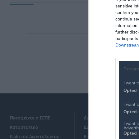
sensitive in
confirm you
continue se
information 
further disc
participants
Downstream 
Persona
I want t
Opted 
I want t
Opted 
Ποιος είναι ο ΣΕΠΕ
Διοικητικό Συμβούλιο/ 
I want 
Καταστατικό
Διοικητικό Προσωπικό &
Advertis
Opted 
Κώδικας Δεοντολογίας
Επιχειρήσεις - Μέλη