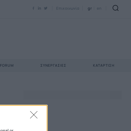
Newsletter Email*
Επικοινωνία
gr
en
 FORUM
ΣΥΝΕΡΓΑΣΊΕΣ
ΚΑΤΆΡΤΙΣΗ
sonal or