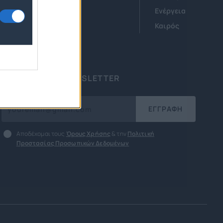
Οικονομία
Ενέργεια
ν
Startups
Καιρός
ΕΓΓΡΑΦΗ ΣΤΟ NEWSLETTER
ΕΓΓΡΑΦΗ
Αποδέχομαι τους
Όρους Χρήσης
& την
Πολιτική
Προστασίας Προσωπικών Δεδομένων