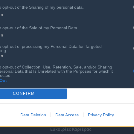
o opt-out of the Sharing of my personal data.
In
o opt-out of the Sale of my Personal Data.
In
to opt-out of processing my Personal Data for Targeted
ing.
In
o opt-out of Collection, Use, Retention, Sale, and/or Sharing
ersonal Data that Is Unrelated with the Purposes for which it
lected.
Out
CONFIRM
Αιρετά Όργανα
Επιτροπές & Ομάδες Εργασίας
 Συνεργάτες
Εκδηλώσεις
Data Deletion
Data Access
Privacy Policy
Προκηρύξεις - Διαβουλεύσεις
Ευκαιρίες Καριέρας