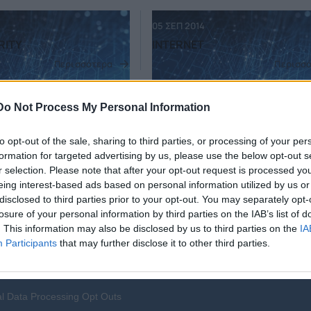
05 ΣΕΠ 2014
RITY
INTERNET
Περισσότερα
Περισσ
Do Not Process My Personal Information
05 ΣΕΠ 2014
GFK HELLAS
to opt-out of the sale, sharing to third parties, or processing of your per
Περισσότερα
Περισσ
formation for targeted advertising by us, please use the below opt-out s
r selection. Please note that after your opt-out request is processed y
eing interest-based ads based on personal information utilized by us or
disclosed to third parties prior to your opt-out. You may separately opt-
05 ΣΕΠ 2014
losure of your personal information by third parties on the IAB’s list of
ΗΣ - Δ.
ΣΤΑΥΡΟΣ ΔΗΜΑΣ
. This information may also be disclosed by us to third parties on the
IA
ΛΟΣ - Κ. ΜΙΧΑΛΟΣ
Participants
that may further disclose it to other third parties.
Περισσότερα
Περισσ
l Data Processing Opt Outs