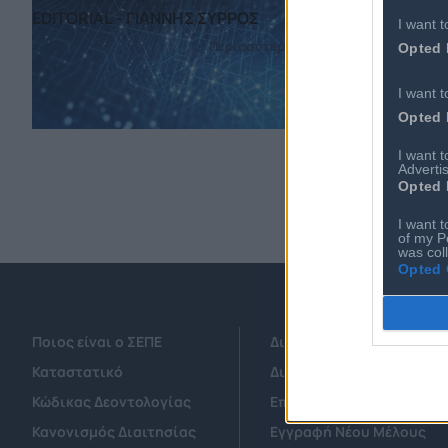
EDITORIAL - ΓΙΑΝΝΗΣ ΣΥΡΡΟΣ
I want t
Περισσότερα
Opted 
I want t
Opted 
I want 
Advertis
Opted 
I want t
of my P
was col
Opted 
Ποιος είναι ο ΣΕΠΕ
Διοικητικό Συμβούλιο/ 
Καταστατικό
Διοικητικό Προσωπικό &
Κώδικας Δεοντολογίας
Επιχειρήσεις - Μέλη
Κανονισμός Διαιτησίας
Εγγραφή Νέου Μέλους