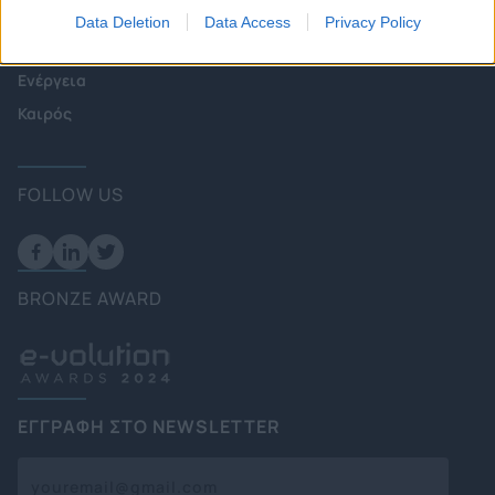
Πολιτική
Data Deletion
Data Access
Privacy Policy
Επιχειρήσεις
Ενέργεια
Καιρός
FOLLOW US
BRONZE AWARD
ΕΓΓΡΑΦΗ ΣΤΟ NEWSLETTER