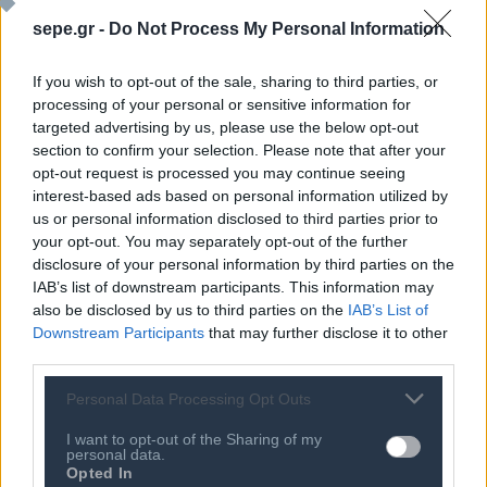
sepe.gr -
Do Not Process My Personal Information
If you wish to opt-out of the sale, sharing to third parties, or
processing of your personal or sensitive information for
Ποιος είναι ο ΣΕΠΕ
targeted advertising by us, please use the below opt-out
Διοικητικό Συμβούλιο/
Αιρετά Όργανα
section to confirm your selection. Please note that after your
Καταστατικό
opt-out request is processed you may continue seeing
Διοικητικό Προσωπικό &
Κώδικας Δεοντολογίας
interest-based ads based on personal information utilized by
Συνεργάτες
us or personal information disclosed to third parties prior to
Κανονισμός Διαιτησίας
Επιχειρήσεις - Μέλη
your opt-out. You may separately opt-out of the further
Ιστορικό
disclosure of your personal information by third parties on the
Εγγραφή Νέου Μέλους
IAB’s list of downstream participants. This information may
Προνόμια Μελών
also be disclosed by us to third parties on the
IAB’s List of
Downstream Participants
that may further disclose it to other
third parties.
Επιτροπές & Ομάδες
Τεχνολογικά Νέα
Personal Data Processing Opt Outs
Εργασίας
Έρευνες - Μελέτες
Εκδηλώσεις
I want to opt-out of the Sharing of my
Άρθρα & Συνεντεύξεις
personal data.
Προκηρύξεις -
Opted In
Οικονομία