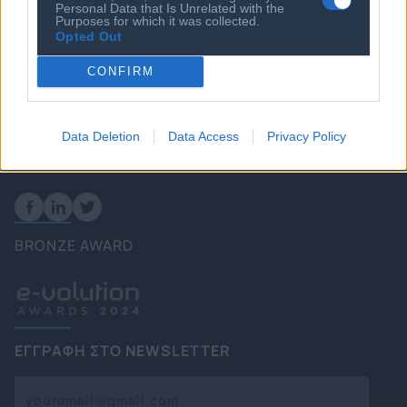
Personal Data that Is Unrelated with the
Πολιτική
Purposes for which it was collected.
Opted Out
Επιχειρήσεις
Ενέργεια
CONFIRM
Καιρός
Data Deletion
Data Access
Privacy Policy
FOLLOW US
BRONZE AWARD
ΕΓΓΡΑΦΗ ΣΤΟ NEWSLETTER