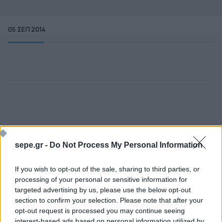
05 ΣΕΠ 2014
sepe.gr -
Do Not Process My Personal Information
If you wish to opt-out of the sale, sharing to third parties, or
processing of your personal or sensitive information for
targeted advertising by us, please use the below opt-out
Ποιος είναι ο ΣΕΠΕ
Διοικητικό Συμβούλιο/
section to confirm your selection. Please note that after your
Αιρετά Όργανα
Καταστατικό
opt-out request is processed you may continue seeing
Διοικητικό Προσωπικό &
interest-based ads based on personal information utilized by