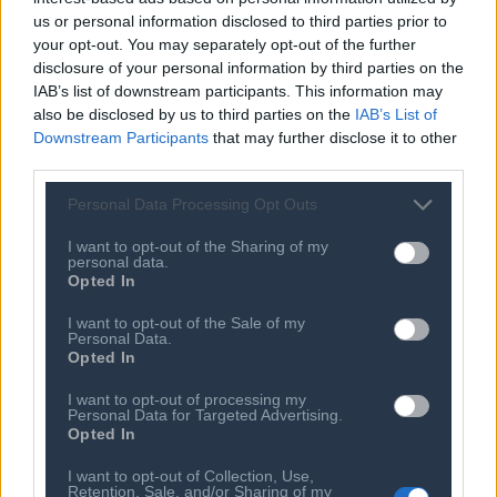
Κώδικας Δεοντολογίας
Συνεργάτες
us or personal information disclosed to third parties prior to
Κανονισμός Διαιτησίας
Επιχειρήσεις - Μέλη
your opt-out. You may separately opt-out of the further
disclosure of your personal information by third parties on the
Ιστορικό
Εγγραφή Νέου Μέλους
IAB’s list of downstream participants. This information may
Προνόμια Μελών
also be disclosed by us to third parties on the
IAB’s List of
Downstream Participants
that may further disclose it to other
third parties.
Επιτροπές & Ομάδες
Τεχνολογικά Νέα
Personal Data Processing Opt Outs
Εργασίας
Έρευνες - Μελέτες
I want to opt-out of the Sharing of my
Εκδηλώσεις
personal data.
Άρθρα & Συνεντεύξεις
Opted In
Προκηρύξεις -
Οικονομία
Διαβουλεύσεις
I want to opt-out of the Sale of my
Startups
Ευκαιρίες Καριέρας
Personal Data.
Opted In
Ο ΣΕΠΕ είναι Μέλος
Διεθνών Οργανισμών
I want to opt-out of processing my
Personal Data for Targeted Advertising.
Opted In
I want to opt-out of Collection, Use,
Επικοινωνία
Retention, Sale, and/or Sharing of my