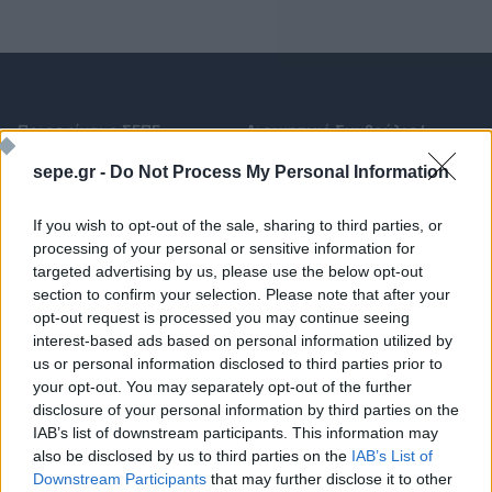
Ποιος είναι ο ΣΕΠΕ
Διοικητικό Συμβούλιο/
Αιρετά Όργανα
Καταστατικό
sepe.gr -
Do Not Process My Personal Information
Διοικητικό Προσωπικό &
Κώδικας Δεοντολογίας
Συνεργάτες
If you wish to opt-out of the sale, sharing to third parties, or
Κανονισμός Διαιτησίας
Επιχειρήσεις - Μέλη
processing of your personal or sensitive information for
Ιστορικό
Εγγραφή Νέου Μέλους
targeted advertising by us, please use the below opt-out
section to confirm your selection. Please note that after your
Προνόμια Μελών
opt-out request is processed you may continue seeing
interest-based ads based on personal information utilized by
us or personal information disclosed to third parties prior to
your opt-out. You may separately opt-out of the further
Επιτροπές & Ομάδες
Τεχνολογικά Νέα
Εργασίας
disclosure of your personal information by third parties on the
Έρευνες - Μελέτες
IAB’s list of downstream participants. This information may
Εκδηλώσεις
Άρθρα & Συνεντεύξεις
also be disclosed by us to third parties on the
IAB’s List of
Προκηρύξεις -
Downstream Participants
that may further disclose it to other
Οικονομία