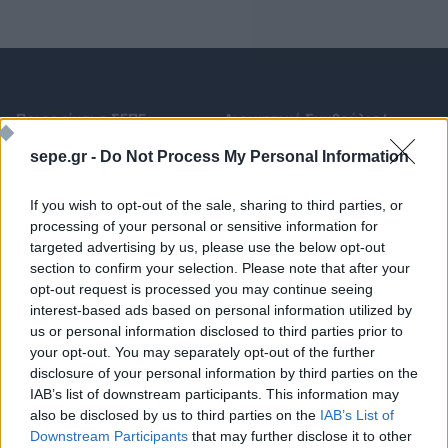
Ποιος είναι ο ΣΕΠΕ
Διοικητικό Συμβούλιο/
Αιρετά Όργανα
Καταστατικό
sepe.gr -
Do Not Process My Personal Information
Διοικητικό Προσωπικό &
Κώδικας Δεοντολογίας
Συνεργάτες
If you wish to opt-out of the sale, sharing to third parties, or
Κανονισμός Διαιτησίας
Επιχειρήσεις - Μέλη
processing of your personal or sensitive information for
Ιστορικό
Εγγραφή Νέου Μέλους
targeted advertising by us, please use the below opt-out
section to confirm your selection. Please note that after your
Προνόμια Μελών
opt-out request is processed you may continue seeing
interest-based ads based on personal information utilized by
us or personal information disclosed to third parties prior to
your opt-out. You may separately opt-out of the further
Επιτροπές & Ομάδες
Τεχνολογικά Νέα
Εργασίας
disclosure of your personal information by third parties on the
Έρευνες - Μελέτες
IAB’s list of downstream participants. This information may
Εκδηλώσεις
Άρθρα & Συνεντεύξεις
also be disclosed by us to third parties on the
IAB’s List of
Προκηρύξεις -
Downstream Participants
that may further disclose it to other
Οικονομία