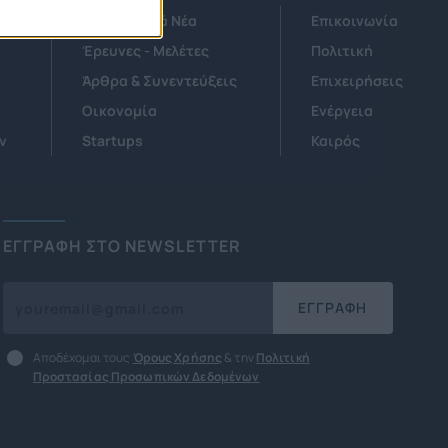
Τεχνολογικά Νέα
Επικοινωνία
Έρευνες - Μελέτες
Πολιτική
Άρθρα & Συνεντεύξεις
Επιχειρήσεις
Οικονομία
Ενέργεια
ν
Startups
Καιρός
ΕΓΓΡΑΦΗ ΣΤΟ NEWSLETTER
ΕΓΓΡΑΦΗ
Αποδέχομαι τους
Όρους Χρήσης
& την
Πολιτική
Προστασίας Προσωπικών Δεδομένων