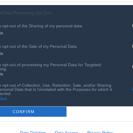
l Data Processing Opt Outs
o opt-out of the Sharing of my personal data.
In
o opt-out of the Sale of my Personal Data.
In
to opt-out of processing my Personal Data for Targeted
ing.
In
o opt-out of Collection, Use, Retention, Sale, and/or Sharing
ersonal Data that Is Unrelated with the Purposes for which it
lected.
Out
CONFIRM
Data Deletion
Data Access
Privacy Policy