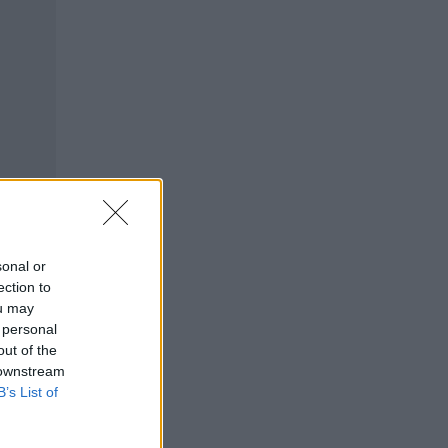
sonal or
ection to
ou may
 personal
out of the
 downstream
B’s List of