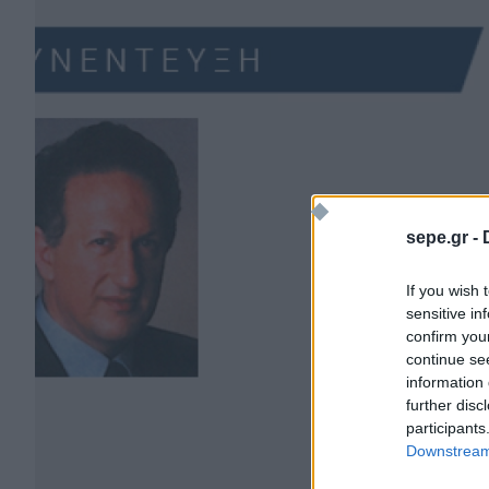
sepe.gr -
If you wish 
sensitive in
confirm you
continue se
information 
further disc
participants
Downstream 