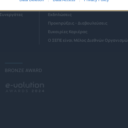
Αιρετά Όργανα
Επιτροπές & Ομάδες Εργασίας
 Συνεργάτες
Εκδηλώσεις
Προκηρύξεις - Διαβουλεύσεις
Ευκαιρίες Καριέρας
Ο ΣΕΠΕ είναι Μέλος Διεθνών Οργανισμώ
BRONZE AWARD