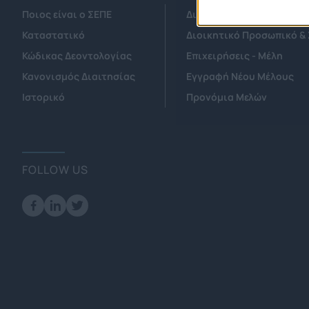
Ποιος είναι ο ΣΕΠΕ
Διοικητικό Συμβούλιο/ 
Καταστατικό
Διοικητικό Προσωπικό &
Κώδικας Δεοντολογίας
Επιχειρήσεις - Μέλη
Κανονισμός Διαιτησίας
Εγγραφή Νέου Μέλους
Ιστορικό
Προνόμια Μελών
FOLLOW US