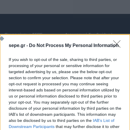
Ποιος είναι ο ΣΕΠΕ
Διοικητικό Συμβούλιο/
Αιρετά Όργανα
Καταστατικό
sepe.gr -
Do Not Process My Personal Information
Διοικητικό Προσωπικό &
Κώδικας Δεοντολογίας
Συνεργάτες
If you wish to opt-out of the sale, sharing to third parties, or
Κανονισμός Διαιτησίας
Επιχειρήσεις - Μέλη
processing of your personal or sensitive information for
Ιστορικό
Εγγραφή Νέου Μέλους
targeted advertising by us, please use the below opt-out
section to confirm your selection. Please note that after your
Προνόμια Μελών
opt-out request is processed you may continue seeing
interest-based ads based on personal information utilized by
us or personal information disclosed to third parties prior to
your opt-out. You may separately opt-out of the further
Επιτροπές & Ομάδες
Τεχνολογικά Νέα
Εργασίας
disclosure of your personal information by third parties on the
Έρευνες - Μελέτες
IAB’s list of downstream participants. This information may
Εκδηλώσεις
Άρθρα & Συνεντεύξεις
also be disclosed by us to third parties on the
IAB’s List of
Προκηρύξεις -
Downstream Participants
that may further disclose it to other
Οικονομία