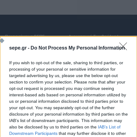
Ποιος είναι ο ΣΕΠΕ
Διοικητικό Συμβούλιο/
Αιρετά Όργανα
Καταστατικό
sepe.gr -
Do Not Process My Personal Information
Διοικητικό Προσωπικό &
Κώδικας Δεοντολογίας
Συνεργάτες
If you wish to opt-out of the sale, sharing to third parties, or
Κανονισμός Διαιτησίας
Επιχειρήσεις - Μέλη
processing of your personal or sensitive information for
Ιστορικό
Εγγραφή Νέου Μέλους
targeted advertising by us, please use the below opt-out
section to confirm your selection. Please note that after your
Προνόμια Μελών
opt-out request is processed you may continue seeing
interest-based ads based on personal information utilized by
us or personal information disclosed to third parties prior to
your opt-out. You may separately opt-out of the further
Επιτροπές & Ομάδες
Τεχνολογικά Νέα
Εργασίας
disclosure of your personal information by third parties on the
Έρευνες - Μελέτες
IAB’s list of downstream participants. This information may
Εκδηλώσεις
Άρθρα & Συνεντεύξεις
also be disclosed by us to third parties on the
IAB’s List of
Προκηρύξεις -
Downstream Participants
that may further disclose it to other
Οικονομία