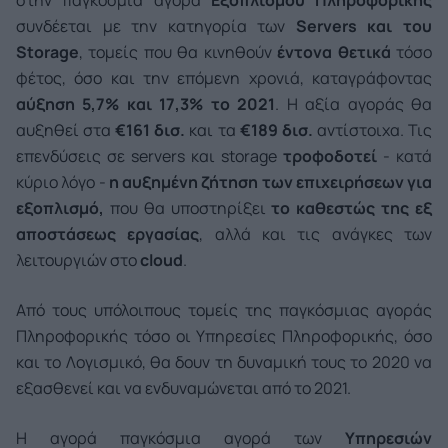
στην παγκόσμια αγορά
Εξοπλισμού Πληροφορικής
συνδέεται με την κατηγορία των
Servers
και του
Storage
, τομείς που θα κινηθούν
έντονα θετικά
τόσο
φέτος, όσο και την επόμενη χρονιά, καταγράφοντας
αύξηση 5,7% και 17,3% το 2021
. Η αξία αγοράς θα
αυξηθεί στα
€161 δισ.
και τα
€189 δισ.
αντίστοιχα. Τις
επενδύσεις σε servers και storage
τροφοδοτεί
- κατά
κύριο λόγο -
η αυξημένη ζήτηση των επιχειρήσεων για
εξοπλισμό,
που θα υποστηρίξει
το καθεστώς της εξ
αποστάσεως εργασίας
, αλλά και τις ανάγκες των
λειτουργιών στο
cloud
.
Από τους υπόλοιπους τομείς της παγκόσμιας αγοράς
Πληροφορικής τόσο οι Υπηρεσίες Πληροφορικής, όσο
και το Λογισμικό, θα δουν τη δυναμική τους το 2020 να
εξασθενεί και να ενδυναμώνεται από το 2021.
Η αγορά παγκόσμια αγορά των
Υπηρεσιών