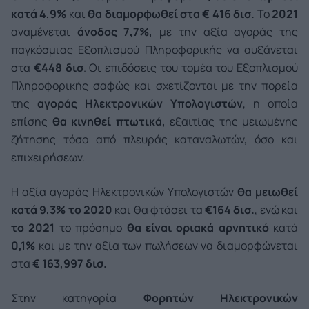
κατά 4,9%
και
θα διαμορφωθεί στα € 416 δισ.
Το
2021
αναμένεται
άνοδος
7,7%,
με την αξία αγοράς της
παγκόσμιας Εξοπλισμού Πληροφορικής να αυξάνεται
στα
€448 δισ
. Οι επιδόσεις του τομέα του Εξοπλισμού
Πληροφορικής σαφώς και σχετίζονται με την πορεία
της
αγοράς Ηλεκτρονικών Υπολογιστών
, η οποία
επίσης
θα κινηθεί πτωτικά,
εξαιτίας της μειωμένης
ζήτησης τόσο από πλευράς καταναλωτών, όσο και
επιχειρήσεων.
Η αξία αγοράς Ηλεκτρονικών Υπολογιστών
θα μειωθεί
κατά 9,3% το 2020
και θα φτάσει τα
€164 δισ.
, ενώ και
το 2021
το πρόσημο
θα είναι οριακά αρνητικό
κατά
0,1%
και με την αξία των πωλήσεων να διαμορφώνεται
στα
€ 163,997 δισ.
Στην κατηγορία
Φορητών Ηλεκτρονικών