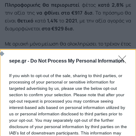
Πληροφορικής
θα περιοριστεί
φέτος
κατά 2,8%
με
την αξία της
να φθίνει στα €917 δισ.
Το πρόσημο θα
είναι
θετικό
κατά
1,4%
το
2021
, με την αξία αγοράς να
διαμορφώνεται
στα €929 δισ.
Με οριακή μόνο μείωση θα ολοκληρώσει το τρέχον έτος
η παγκόσμια αγορά
Λογισμικού
, η οποία υποδέχεται
τον κύριο όγκο των επενδύσεων, που σχετίζονται με
τον
sepe.gr -
Do Not Process My Personal Information
ψηφιακό μετασχηματισμό και την ψηφιακή
ολοκλήρωση
.
If you wish to opt-out of the sale, sharing to third parties, or
processing of your personal or sensitive information for
targeted advertising by us, please use the below opt-out
Οι δαπάνες
Λογισμικού
θα
μειωθούν
κατά
0,9%
το
section to confirm your selection. Please note that after your
2020
και θα διαμορφωθούν
€531,7 δισ.
Το
2021
η
opt-out request is processed you may continue seeing
παγκόσμια αγορά Λογισμικού θα έχει
θετικό
πρόσημο
interest-based ads based on personal information utilized by
2,7%
με την αξία αγοράς να διαμορφώνεται στα
€546
us or personal information disclosed to third parties prior to
your opt-out. You may separately opt-out of the further
δισ
.
disclosure of your personal information by third parties on the
IAB’s list of downstream participants. This information may