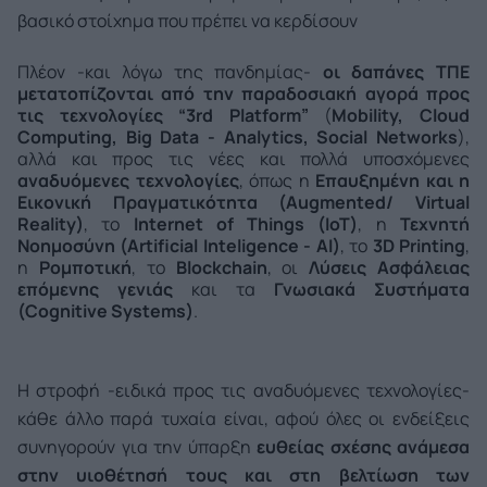
βασικό στοίχημα που πρέπει να κερδίσουν
Πλέον -και λόγω της πανδημίας-
οι δαπάνες ΤΠΕ
μετατοπίζονται από την παραδοσιακή αγορά προς
τις τεχνολογίες “3rd Platform”
(
Mobility, Cloud
Computing, Big Data - Analytics, Social Networks
),
αλλά και προς τις νέες και πολλά υποσχόμενες
αναδυόμενες τεχνολογίες
, όπως η
Επαυξημένη και η
Εικονική Πραγματικότητα (Augmented/ Virtual
Reality)
, το
Internet of Things (IoT)
, η
Τεχνητή
Νοημοσύνη
(Artificial Inteligence - AI)
, το
3D Printing
,
η
Ρομποτική
, το
Blockchain
, οι
Λύσεις Ασφάλειας
επόμενης γενιάς
και τα
Γνωσιακά Συστήματα
(Cognitive Systems)
.
Η στροφή -ειδικά προς τις αναδυόμενες τεχνολογίες-
κάθε άλλο παρά τυχαία είναι, αφού όλες οι ενδείξεις
συνηγορούν για την ύπαρξη
ευθείας σχέσης ανάμεσα
στην υιοθέτησή τους και στη βελτίωση των