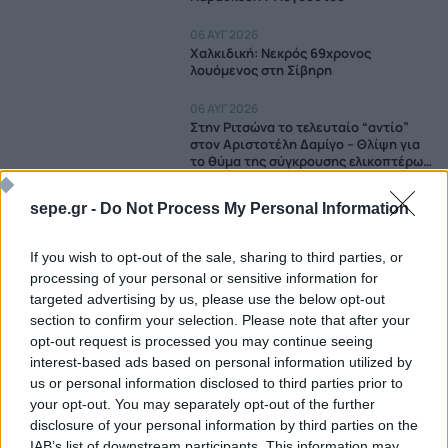
06 ΑΥΓ 2026
Χαλκιδική: Νεκρός 69χρονος
λουόμενος στη Σίβηρη
06 ΑΥΓ 2026
Στην Ριτσώνα το τελευταίο “αντίο”
στον Αριστοτέλη Δαμίγο – Θλίψη για
το θύμα της σύγκρουσης ελικοπτέρων
στην Ψάθα
06 ΑΥΓ 2026
sepe.gr -
Do Not Process My Personal Information
Μυστράς: Στο αυτόφωρο ο 55χρονος
που έκρυβε τον νεκρό πατέρα του σε
καταψύκτη
If you wish to opt-out of the sale, sharing to third parties, or
processing of your personal or sensitive information for
06 ΑΥΓ 2026
targeted advertising by us, please use the below opt-out
Υπόθεση Marfin: Στην Ελλάδα η
section to confirm your selection. Please note that after your
46χρονη από το Λονδίνο
opt-out request is processed you may continue seeing
interest-based ads based on personal information utilized by
06 ΑΥΓ 2026
Αίγιο: Νεκρός οδηγός λεωφορείου
us or personal information disclosed to third parties prior to
μετά από ανακοπή – Το όχημα
your opt-out. You may separately opt-out of the further
προσέκρουσε σε σταθμευμένα ΙΧ
disclosure of your personal information by third parties on the
IAB’s list of downstream participants. This information may