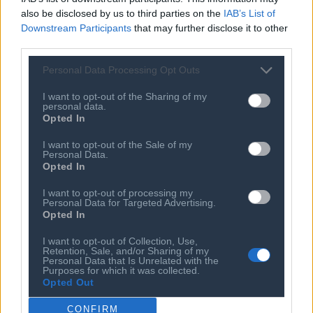
also be disclosed by us to third parties on the
IAB’s List of
Downstream Participants
that may further disclose it to other
third parties.
Personal Data Processing Opt Outs
I want to opt-out of the Sharing of my
personal data.
Opted In
I want to opt-out of the Sale of my
Personal Data.
Ποιος είναι ο ΣΕΠΕ
Διοικητικό Συμβούλιο/
Opted In
Αιρετά Όργανα
Καταστατικό
Διοικητικό Προσωπικό &
I want to opt-out of processing my
Κώδικας Δεοντολογίας
Συνεργάτες
Personal Data for Targeted Advertising.
Opted In
Κανονισμός Διαιτησίας
Επιχειρήσεις - Μέλη
Ιστορικό
I want to opt-out of Collection, Use,
Εγγραφή Νέου Μέλους
Retention, Sale, and/or Sharing of my
Personal Data that Is Unrelated with the
Προνόμια Μελών
Purposes for which it was collected.
Opted Out
CONFIRM