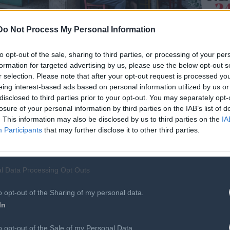
Do Not Process My Personal Information
to opt-out of the sale, sharing to third parties, or processing of your per
formation for targeted advertising by us, please use the below opt-out s
r selection. Please note that after your opt-out request is processed y
eing interest-based ads based on personal information utilized by us or
disclosed to third parties prior to your opt-out. You may separately opt-
χείων, καθώς η “Μουριά” θα παραμείνει καφενείο. Σε ισχύ το
losure of your personal information by third parties on the IAB’s list of
ΠΟ.
. This information may also be disclosed by us to third parties on the
IA
Participants
that may further disclose it to other third parties.
l Data Processing Opt Outs
o opt-out of the Sharing of my personal data.
In
Περισσότ
o opt-out of the Sale of my Personal Data.