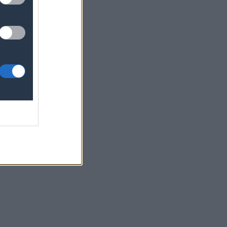
για
τριών
 σε 300
ν για