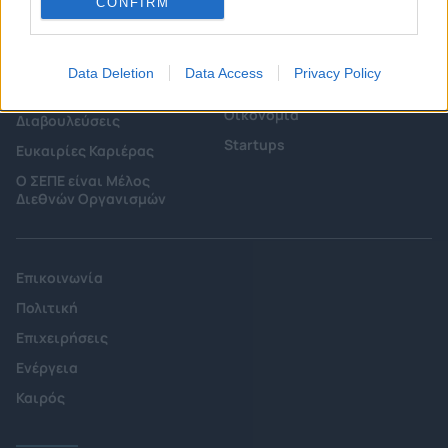
CONFIRM
Επιτροπές & Ομάδες
Τεχνολογικά Νέα
Εργασίας
Έρευνες - Μελέτες
Εκδηλώσεις
Data Deletion
Data Access
Privacy Policy
Άρθρα & Συνεντεύξεις
Προκηρύξεις -
Οικονομία
Διαβουλεύσεις
Startups
Ευκαιρίες Καριέρας
Ο ΣΕΠΕ είναι Μέλος
Διεθνών Οργανισμών
Επικοινωνία
Πολιτική
Επιχειρήσεις
Ενέργεια
Καιρός