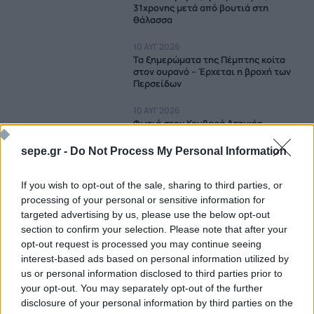
31χρονης μετά από βουτιά στη
θάλασσα
10 ΑΥΓ 2026
Τα ξημερώματα της Πέμπτης κοίτα
στον ουρανό – Έρχεται η βροχή των
Περσείδων
10 ΑΥΓ 2026
Φωτιά στον Κουβαρά Αττικής
10 ΑΥΓ 2026
sepe.gr -
Do Not Process My Personal Information
Πάρος: Στο επίκεντρο των ερευνών ο
69χρονος “ναυαγοσώστης”
If you wish to opt-out of the sale, sharing to third parties, or
processing of your personal or sensitive information for
10 ΑΥΓ 2026
targeted advertising by us, please use the below opt-out
Σέρρες: Η καταγγελία του 66χρονου
για ξυλοδαρμό από συγγενείς λίγες
section to confirm your selection. Please note that after your
ώρες πριν τον θάνατό του
opt-out request is processed you may continue seeing
interest-based ads based on personal information utilized by
10 ΑΥΓ 2026
us or personal information disclosed to third parties prior to
Θεσσαλονίκη: Άγρια καταδίωξη έξω
your opt-out. You may separately opt-out of the further
από το ΑΧΕΠΑ – Σπασμένα τζάμια,
φωνές και ένα κλεμμένο ΙΧ
disclosure of your personal information by third parties on the