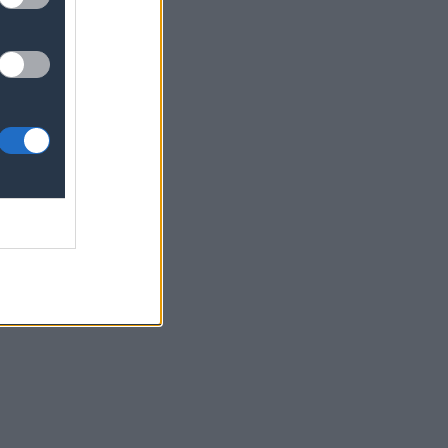
 Πώς
ης