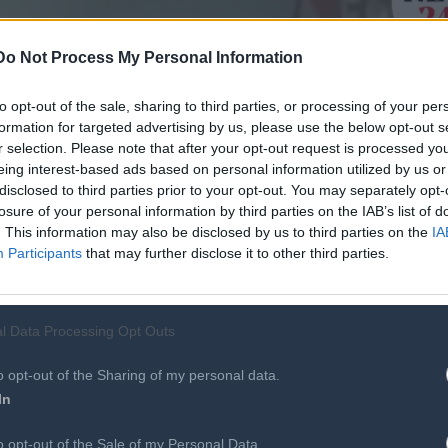
Do Not Process My Personal Information
to opt-out of the sale, sharing to third parties, or processing of your per
formation for targeted advertising by us, please use the below opt-out s
r selection. Please note that after your opt-out request is processed y
eing interest-based ads based on personal information utilized by us or
disclosed to third parties prior to your opt-out. You may separately opt-
 49ο χιλιόμετρο της Εθνικής Οδού Πρέβεζας –
losure of your personal information by third parties on the IAB’s list of
ασε φωτιά σε νταλίκα που μετέφερε αυτοκίνητα.
. This information may also be disclosed by us to third parties on the
IA
Participants
that may further disclose it to other third parties.
l Data Processing Opt Outs
o opt-out of the Sharing of my personal data.
In
Περισσότ
o opt-out of the Sale of my Personal Data.