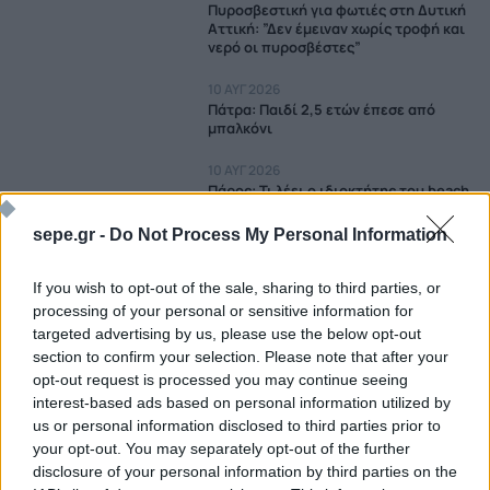
Πυροσβεστική για φωτιές στη Δυτική
Αττική: ”Δεν έμειναν χωρίς τροφή και
νερό οι πυροσβέστες”
10 ΑΥΓ 2026
Πάτρα: Παιδί 2,5 ετών έπεσε από
μπαλκόνι
10 ΑΥΓ 2026
Πάρος: Τι λέει ο ιδιοκτήτης του beach
bar για την τραγωδία με τον 4χρονο
sepe.gr -
Do Not Process My Personal Information
10 ΑΥΓ 2026
Κρήτη: Συνελήφθη 23χρονος που είχε
If you wish to opt-out of the sale, sharing to third parties, or
βάλει GPS στο αυτοκίνητο της πρώην
του για να την παρακολουθεί
processing of your personal or sensitive information for
targeted advertising by us, please use the below opt-out
10 ΑΥΓ 2026
section to confirm your selection. Please note that after your
Μήλος: Επιχείρηση διάσωσης
opt-out request is processed you may continue seeing
33χρονου – Ανέβηκε σε βράχο μέσα
interest-based ads based on personal information utilized by
στη θάλασσα και δεν μπορούσε να
us or personal information disclosed to third parties prior to
κατέβει
your opt-out. You may separately opt-out of the further
10 ΑΥΓ 2026
Φωτιά στην Κόνιτσα
disclosure of your personal information by third parties on the