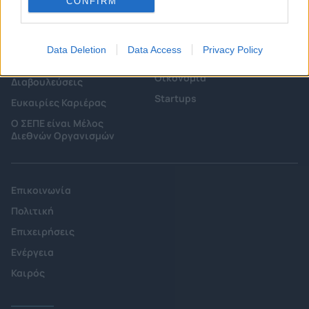
CONFIRM
Επιτροπές & Ομάδες
Τεχνολογικά Νέα
Εργασίας
Έρευνες - Μελέτες
Εκδηλώσεις
Data Deletion
Data Access
Privacy Policy
Άρθρα & Συνεντεύξεις
Προκηρύξεις -
Οικονομία
Διαβουλεύσεις
Startups
Ευκαιρίες Καριέρας
Ο ΣΕΠΕ είναι Μέλος
Διεθνών Οργανισμών
Επικοινωνία
Πολιτική
Επιχειρήσεις
Ενέργεια
Καιρός