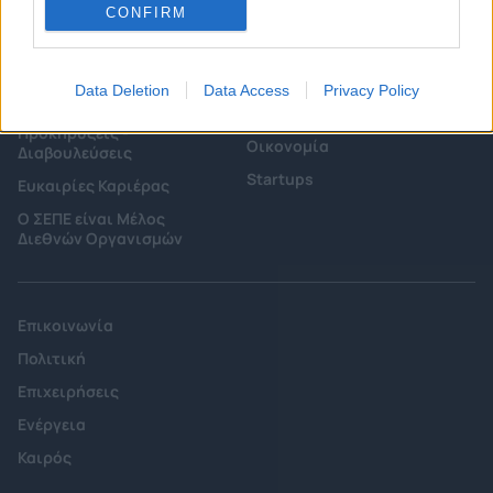
CONFIRM
Επιτροπές & Ομάδες
Τεχνολογικά Νέα
Εργασίας
Έρευνες - Μελέτες
Data Deletion
Data Access
Privacy Policy
Εκδηλώσεις
Άρθρα & Συνεντεύξεις
Προκηρύξεις -
Οικονομία
Διαβουλεύσεις
Startups
Ευκαιρίες Καριέρας
Ο ΣΕΠΕ είναι Μέλος
Διεθνών Οργανισμών
Επικοινωνία
Πολιτική
Επιχειρήσεις
Ενέργεια
Καιρός