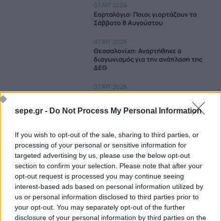
07 ΑΥΓ 2026
Εορτολόγιο: Ποιοι γιορτάζουν το
Σάββατο 8 Αυγούστου
07 ΑΥΓ 2026
Θεσσαλονίκη: Αναρτήθηκε ο
διαγωνισμός για την ανάπλαση της
ΔΕΘ
07 ΑΥΓ 2026
Κρήτη: Φωτιά σε αγροτοδασική
έκταση στη Σητεία
sepe.gr -
Do Not Process My Personal Information
07 ΑΥΓ 2026
Φωτιά σε κατάστημα στο Παλαιό
If you wish to opt-out of the sale, sharing to third parties, or
Φάληρο
processing of your personal or sensitive information for
targeted advertising by us, please use the below opt-out
07 ΑΥΓ 2026
section to confirm your selection. Please note that after your
Πυροσβέστες Λακωνίας:
opt-out request is processed you may continue seeing
Καταγγέλλουν μετακίνηση
πυροσβεστικού οχήματος 60 ετών
interest-based ads based on personal information utilized by
στο Πόρτο Γερμενό
us or personal information disclosed to third parties prior to
07 ΑΥΓ 2026
your opt-out. You may separately opt-out of the further
Συναγερμός για εξαφάνιση 15χρονου
disclosure of your personal information by third parties on the