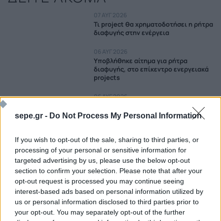
07 ΑΥΓ 2026
Τι project θα χρηματοδοτήσει η ρήτρα
διαφυγής στην ενέργεια
06 ΑΥΓ 2026
Υποβλήθηκε αίτημα για ρήτρα
διαφυγής, στο επίκεντρο ενεργειακά
projects
06 ΑΥΓ 2026
HelleniQ Energy: Outperform και
τιμή-στόχος στα €14,20 από NBG
sepe.gr -
Do Not Process My Personal Information
Securities
If you wish to opt-out of the sale, sharing to third parties, or
06 ΑΥΓ 2026
processing of your personal or sensitive information for
GSI: NAVTEX το φθινόπωρο μετά το
ντιλ με Meridiam
targeted advertising by us, please use the below opt-out
section to confirm your selection. Please note that after your
05 ΑΥΓ 2026
opt-out request is processed you may continue seeing
HelleniQ Energy: Εκτίναξη κερδών στα
interest-based ads based on personal information utilized by
393 εκατ. ευρώ στο εξάμηνο
us or personal information disclosed to third parties prior to
your opt-out. You may separately opt-out of the further
05 ΑΥΓ 2026