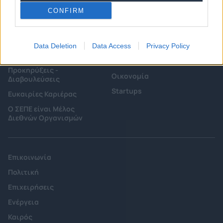
CONFIRM
Επιτροπές & Ομάδες
Τεχνολογικά Νέα
Εργασίας
Έρευνες - Μελέτες
Data Deletion
Data Access
Privacy Policy
Εκδηλώσεις
Άρθρα & Συνεντεύξεις
Προκηρύξεις -
Οικονομία
Διαβουλεύσεις
Startups
Ευκαιρίες Καριέρας
Ο ΣΕΠΕ είναι Μέλος
Διεθνών Οργανισμών
Επικοινωνία
Πολιτική
Επιχειρήσεις
Ενέργεια
Καιρός