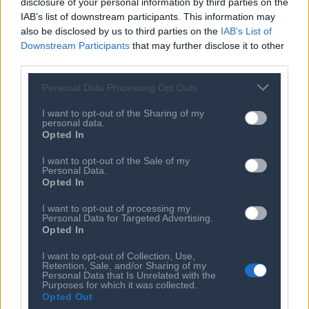
disclosure of your personal information by third parties on the
Πηγές Μαξίμου: Νέα ώθηση στο GSI
με την είσοδο της Meridiam
IAB’s list of downstream participants. This information may
also be disclosed by us to third parties on the
IAB’s List of
Downstream Participants
that may further disclose it to other
third parties.
Personal Data Processing Opt Outs
I want to opt-out of the Sharing of my
personal data.
Opted In
I want to opt-out of the Sale of my
Personal Data.
Opted In
Ποιος είναι ο ΣΕΠΕ
Διοικητικό Συμβούλιο/
Αιρετά Όργανα
I want to opt-out of processing my
Καταστατικό
Personal Data for Targeted Advertising.
Διοικητικό Προσωπικό &
Opted In
Κώδικας Δεοντολογίας
Συνεργάτες
Κανονισμός Διαιτησίας
Επιχειρήσεις - Μέλη
I want to opt-out of Collection, Use,
Retention, Sale, and/or Sharing of my
Ιστορικό
Personal Data that Is Unrelated with the
Εγγραφή Νέου Μέλους
Purposes for which it was collected.
Opted Out
Προνόμια Μελών