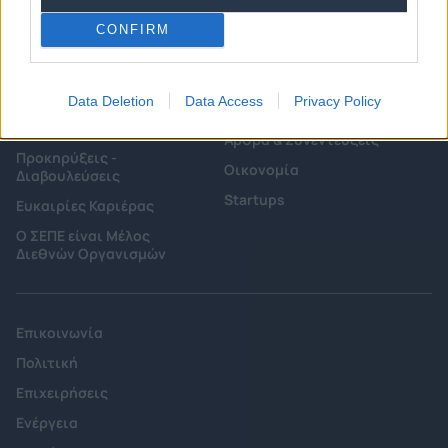
Προνόμια Μελών
CONFIRM
Επιτροπές & Ομάδες
Τεχνολογικά Νέα
Εργασίας
Data Deletion
Data Access
Privacy Policy
Έρευνες - Μελέτες
Εκδηλώσεις
Άρθρα & Συνεντεύξεις
Προκηρύξεις -
Οικονομία
Διαβουλεύσεις
Startups
Ευκαιρίες Καριέρας
Ο ΣΕΠΕ είναι Μέλος
Διεθνών Οργανισμών
Επικοινωνία
Πολιτική
Επιχειρήσεις
Ενέργεια