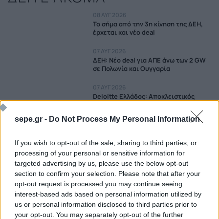
08 ΑΥΓ 2026
Το σήμα από την 3η κίνηση της ΔΕΗ,
έρχεται και νέο deal
07 ΑΥΓ 2026
ΔΕΗ: Νέο deal για ΑΠΕ άνω των 2 GW
σε Πολωνία και Ουγγαρία
07 ΑΥΓ 2026
Deloitte Ελλάδος: Αποκλειστικός
σύμβουλος της ΔΕΗ για την είσοδο
στην πολωνική αγορά
sepe.gr -
Do Not Process My Personal Information
07 ΑΥΓ 2026
Τι project θα χρηματοδοτήσει η ρήτρα
If you wish to opt-out of the sale, sharing to third parties, or
διαφυγής στην ενέργεια
processing of your personal or sensitive information for
targeted advertising by us, please use the below opt-out
06 ΑΥΓ 2026
section to confirm your selection. Please note that after your
Υποβλήθηκε αίτημα για ρήτρα
opt-out request is processed you may continue seeing
διαφυγής, στο επίκεντρο ενεργειακά
projects
interest-based ads based on personal information utilized by
us or personal information disclosed to third parties prior to
06 ΑΥΓ 2026
your opt-out. You may separately opt-out of the further