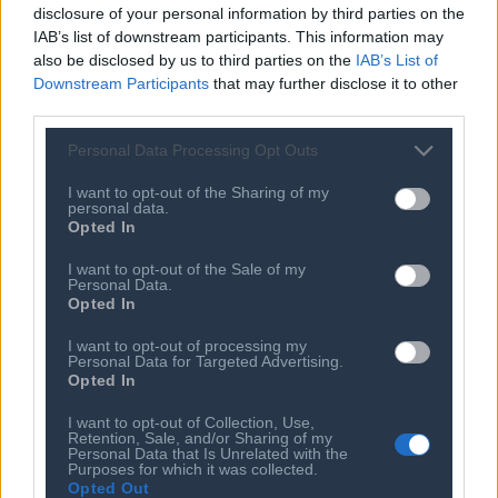
HelleniQ Energy: Outperform και
disclosure of your personal information by third parties on the
τιμή-στόχος στα €14,20 από NBG
IAB’s list of downstream participants. This information may
Securities
also be disclosed by us to third parties on the
IAB’s List of
Downstream Participants
that may further disclose it to other
third parties.
Personal Data Processing Opt Outs
I want to opt-out of the Sharing of my
personal data.
Opted In
I want to opt-out of the Sale of my
Personal Data.
Opted In
Ποιος είναι ο ΣΕΠΕ
Διοικητικό Συμβούλιο/
Αιρετά Όργανα
I want to opt-out of processing my
Καταστατικό
Personal Data for Targeted Advertising.
Διοικητικό Προσωπικό &
Opted In
Κώδικας Δεοντολογίας
Συνεργάτες
I want to opt-out of Collection, Use,
Κανονισμός Διαιτησίας
Επιχειρήσεις - Μέλη
Retention, Sale, and/or Sharing of my
Personal Data that Is Unrelated with the
Ιστορικό
Εγγραφή Νέου Μέλους
Purposes for which it was collected.
Opted Out