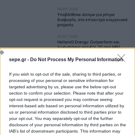
06 ΑΥΓ 2026
Υποβλήθηκε αίτημα για ρήτρα
διαφυγής, στο επίκεντρο ενεργειακά
projects
06 ΑΥΓ 2026
HelleniQ Energy: Outperform και
τιμή-στόχος στα €14,20 από NBG
Securities
sepe.gr -
Do Not Process My Personal Information
06 ΑΥΓ 2026
GSI: NAVTEX το φθινόπωρο μετά το
If you wish to opt-out of the sale, sharing to third parties, or
ντιλ με Meridiam
processing of your personal or sensitive information for
05 ΑΥΓ 2026
targeted advertising by us, please use the below opt-out
HelleniQ Energy: Εκτίναξη κερδών στα
section to confirm your selection. Please note that after your
393 εκατ. ευρώ στο εξάμηνο
opt-out request is processed you may continue seeing
interest-based ads based on personal information utilized by
05 ΑΥΓ 2026
us or personal information disclosed to third parties prior to
Πηγές Μαξίμου: Νέα ώθηση στο GSI
your opt-out. You may separately opt-out of the further
με την είσοδο της Meridiam
disclosure of your personal information by third parties on the
IAB’s list of downstream participants. This information may