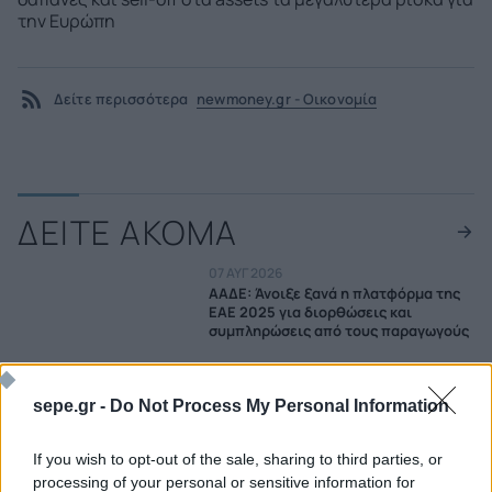
την Ευρώπη
Δείτε περισσότερα
newmoney.gr - Οικονομία
ΔΕΙΤΕ ΑΚΟΜΑ
07 ΑΥΓ 2026
ΑΑΔΕ: Άνοιξε ξανά η πλατφόρμα της
ΕΑΕ 2025 για διορθώσεις και
συμπληρώσεις από τους παραγωγούς
07 ΑΥΓ 2026
Κατασχεμένα ακίνητα: Η νέα ρύθμιση
sepe.gr -
Do Not Process My Personal Information
που ξεμπλοκάρει τις πωλήσεις
07 ΑΥΓ 2026
If you wish to opt-out of the sale, sharing to third parties, or
Νέα Σχέδια Βελτίωσης: Έρχονται
processing of your personal or sensitive information for