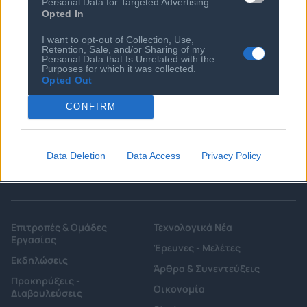
Personal Data for Targeted Advertising.
Opted In
I want to opt-out of Collection, Use,
Retention, Sale, and/or Sharing of my
Personal Data that Is Unrelated with the
Ποιος είναι ο ΣΕΠΕ
Διοικητικό Συμβούλιο/
Purposes for which it was collected.
Αιρετά Όργανα
Opted Out
Καταστατικό
Διοικητικό Προσωπικό &
Κώδικας Δεοντολογίας
CONFIRM
Συνεργάτες
Κανονισμός Διαιτησίας
Επιχειρήσεις - Μέλη
Ιστορικό
Εγγραφή Νέου Μέλους
Data Deletion
Data Access
Privacy Policy
Προνόμια Μελών
Επιτροπές & Ομάδες
Τεχνολογικά Νέα
Εργασίας
Έρευνες - Μελέτες
Εκδηλώσεις
Άρθρα & Συνεντεύξεις
Προκηρύξεις -
Οικονομία
Διαβουλεύσεις