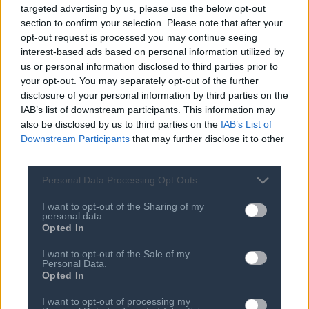
263,5 εκατ. ευρώ για αγροτικές
targeted advertising by us, please use the below opt-out
επενδύσεις
section to confirm your selection. Please note that after your
opt-out request is processed you may continue seeing
07 ΑΥΓ 2026
Eurobank: Ανθεκτική η ελληνική
interest-based ads based on personal information utilized by
οικονομία παρά το γεωπολιτικό σοκ
us or personal information disclosed to third parties prior to
στη Μέση Ανατολή (γραφήματα)
your opt-out. You may separately opt-out of the further
disclosure of your personal information by third parties on the
07 ΑΥΓ 2026
IAB’s list of downstream participants. This information may
Πληθωρισμός: Κατέβασε ταχύτητα
also be disclosed by us to third parties on the
IAB’s List of
στο 3,4% τον Ιούλιο – Βάρος η
στέγαση, οι μεταφορές και τα καύσιμα
Downstream Participants
that may further disclose it to other
third parties.
07 ΑΥΓ 2026
Πόρτο Γερμενό: Ξεκινούν οι αιτήσεις
Personal Data Processing Opt Outs
στήριξης των πληγέντων – Έως 1.000
ευρώ ανά τμ για κατεστραμμένες
I want to opt-out of the Sharing of my
κατοικίες (vid)
personal data.
Opted In
I want to opt-out of the Sale of my
Personal Data.
Opted In
I want to opt-out of processing my